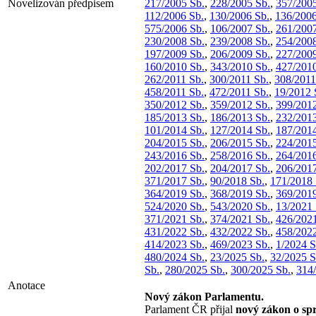
Novelizován předpisem
217/2005 Sb.
,
228/2005 Sb.
,
357/2005
112/2006 Sb.
,
130/2006 Sb.
,
136/2006
575/2006 Sb.
,
106/2007 Sb.
,
261/2007
230/2008 Sb.
,
239/2008 Sb.
,
254/2008
197/2009 Sb.
,
206/2009 Sb.
,
227/2009
160/2010 Sb.
,
343/2010 Sb.
,
427/2010
262/2011 Sb.
,
300/2011 Sb.
,
308/2011
458/2011 Sb.
,
472/2011 Sb.
,
19/2012 
350/2012 Sb.
,
359/2012 Sb.
,
399/2012
185/2013 Sb.
,
186/2013 Sb.
,
232/2013
101/2014 Sb.
,
127/2014 Sb.
,
187/2014
204/2015 Sb.
,
206/2015 Sb.
,
224/2015
243/2016 Sb.
,
258/2016 Sb.
,
264/2016
202/2017 Sb.
,
204/2017 Sb.
,
206/2017
371/2017 Sb.
,
90/2018 Sb.
,
171/2018 
364/2019 Sb.
,
368/2019 Sb.
,
369/2019
524/2020 Sb.
,
543/2020 Sb.
,
13/2021 
371/2021 Sb.
,
374/2021 Sb.
,
426/2021
431/2022 Sb.
,
432/2022 Sb.
,
458/2022
414/2023 Sb.
,
469/2023 Sb.
,
1/2024 S
480/2024 Sb.
,
23/2025 Sb.
,
32/2025 S
Sb.
,
280/2025 Sb.
,
300/2025 Sb.
,
314
Anotace
Nový zákon Parlamentu.
Parlament ČR přijal
nový zákon o spr