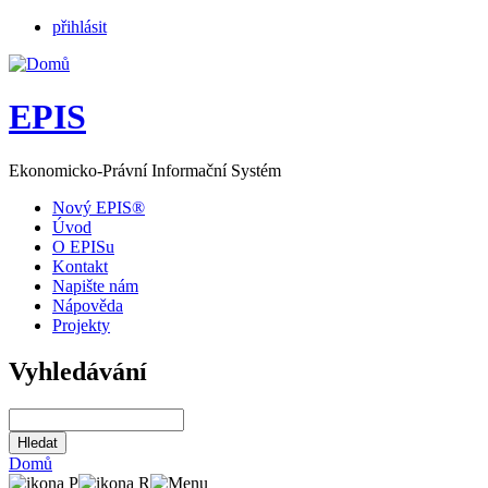
přihlásit
EPIS
Ekonomicko-Právní Informační Systém
Nový EPIS®
Úvod
O EPISu
Kontakt
Napište nám
Nápověda
Projekty
Vyhledávání
Domů