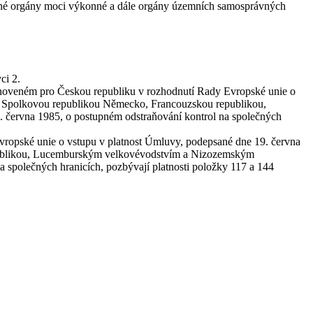
áděné orgány moci výkonné a dále orgány územních samosprávných
ci 2.
anoveném pro Českou republiku v rozhodnutí Rady Evropské unie o
, Spolkovou republikou Německo, Francouzskou republikou,
června 1985, o postupném odstraňování kontrol na společných
vropské unie o vstupu v platnost Úmluvy, podepsané dne 19. června
publikou, Lucemburským velkovévodstvím a Nizozemským
 společných hranicích, pozbývají platnosti položky 117 a 144