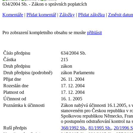
634/2004 Sb. - Zákon o správních poplatcích
Komentáře
|
Přidat komentář
|
Záložky
|
Přidat záložku
|
Změnit datu
Pro zobrazení kompletního obsahu se musíte
přihlásit
Číslo předpisu
634/2004 Sb.
Částka
215
Druh předpisu
zákon
Druh předpisu (podrobně)
zákon Parlamentu
Přijat dne
26. 11. 2004
Rozeslán dne
17. 12. 2004
Platnost od
17. 12. 2004
Účinnost od
16. 1. 2005
Poznámka k účinnosti
Zákon nabývá účinnosti 16.1.2005, s v
stanoveném pro Českou republiku v r
Spolkovou republikou Německo, Fran
o postupném odstraňování kontrol na s
Ruší předpis
368/1992 Sb.
,
81/1995 Sb.
,
20/1996 S