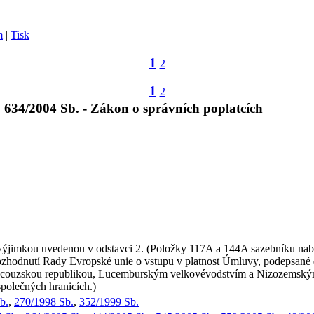
m
|
Tisk
1
2
1
2
634/2004 Sb. - Zákon o správních poplatcích
ýjimkou uvedenou v odstavci 2. (Položky 117A a 144A sazebníku nabýva
ozhodnutí Rady Evropské unie o vstupu v platnost Úmluvy, podepsané
couzskou republikou, Lucemburským velkovévodstvím a Nizozemským 
polečných hranicích.)
b.
,
270/1998 Sb.
,
352/1999 Sb.