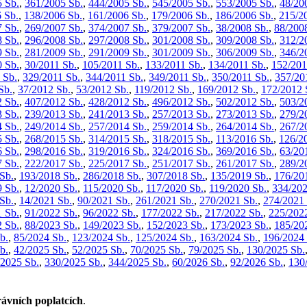
 Sb.
,
361/2005 Sb.
,
444/2005 Sb.
,
545/2005 Sb.
,
553/2005 Sb.
,
48/20
 Sb.
,
138/2006 Sb.
,
161/2006 Sb.
,
179/2006 Sb.
,
186/2006 Sb.
,
215/2
 Sb.
,
269/2007 Sb.
,
374/2007 Sb.
,
379/2007 Sb.
,
38/2008 Sb.
,
88/200
 Sb.
,
296/2008 Sb.
,
297/2008 Sb.
,
301/2008 Sb.
,
309/2008 Sb.
,
312/2
 Sb.
,
281/2009 Sb.
,
291/2009 Sb.
,
301/2009 Sb.
,
306/2009 Sb.
,
346/2
 Sb.
,
30/2011 Sb.
,
105/2011 Sb.
,
133/2011 Sb.
,
134/2011 Sb.
,
152/201
 Sb.
,
329/2011 Sb.
,
344/2011 Sb.
,
349/2011 Sb.
,
350/2011 Sb.
,
357/20
Sb.
,
37/2012 Sb.
,
53/2012 Sb.
,
119/2012 Sb.
,
169/2012 Sb.
,
172/2012 
 Sb.
,
407/2012 Sb.
,
428/2012 Sb.
,
496/2012 Sb.
,
502/2012 Sb.
,
503/2
 Sb.
,
239/2013 Sb.
,
241/2013 Sb.
,
257/2013 Sb.
,
273/2013 Sb.
,
279/2
 Sb.
,
249/2014 Sb.
,
257/2014 Sb.
,
259/2014 Sb.
,
264/2014 Sb.
,
267/2
 Sb.
,
268/2015 Sb.
,
314/2015 Sb.
,
318/2015 Sb.
,
113/2016 Sb.
,
126/2
 Sb.
,
298/2016 Sb.
,
319/2016 Sb.
,
324/2016 Sb.
,
369/2016 Sb.
,
63/20
 Sb.
,
222/2017 Sb.
,
225/2017 Sb.
,
251/2017 Sb.
,
261/2017 Sb.
,
289/2
Sb.
,
193/2018 Sb.
,
286/2018 Sb.
,
307/2018 Sb.
,
135/2019 Sb.
,
176/20
 Sb.
,
12/2020 Sb.
,
115/2020 Sb.
,
117/2020 Sb.
,
119/2020 Sb.
,
334/202
Sb.
,
14/2021 Sb.
,
90/2021 Sb.
,
261/2021 Sb.
,
270/2021 Sb.
,
274/2021 
 Sb.
,
91/2022 Sb.
,
96/2022 Sb.
,
177/2022 Sb.
,
217/2022 Sb.
,
225/202
 Sb.
,
88/2023 Sb.
,
149/2023 Sb.
,
152/2023 Sb.
,
173/2023 Sb.
,
185/20
b.
,
85/2024 Sb.
,
123/2024 Sb.
,
125/2024 Sb.
,
163/2024 Sb.
,
196/2024 
b.
,
42/2025 Sb.
,
52/2025 Sb.
,
70/2025 Sb.
,
79/2025 Sb.
,
130/2025 Sb.
/2025 Sb.
,
330/2025 Sb.
,
344/2025 Sb.
,
60/2026 Sb.
,
92/2026 Sb.
,
130
ávních poplatcích
.