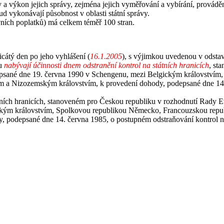
y a výkon jejich správy, zejména jejich vyměřování a vybírání, prov
d vykonávají působnost v oblasti státní správy.
ních poplatků) má celkem téměř 100 stran.
icátý den po jeho vyhlášení (
16.1.2005
), s výjimkou uvedenou v odstav
ku
nabývají účinnosti dnem odstranění kontrol na státních hranicích
, st
epsané dne 19. června 1990 v Schengenu, mezi Belgickým královstvím
a Nizozemským královstvím, k provedení dohody, podepsané dne 14. 
tních hranicích, stanoveném pro Českou republiku v rozhodnutí Rady E
ckým královstvím, Spolkovou republikou Německo, Francouzskou re
y, podepsané dne 14. června 1985, o postupném odstraňování kontrol na