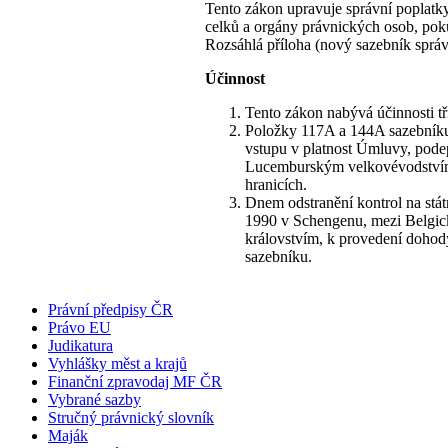
Tento zákon upravuje správní poplatk
celků a orgány právnických osob, poku
Rozsáhlá příloha (nový sazebník správ
Účinnost
Tento zákon nabývá účinnosti tř
Položky 117A a 144A sazební
vstupu v platnost Úmluvy, pod
Lucemburským velkovévodstvím 
hranicích.
Dnem odstranění kontrol na stá
1990 v Schengenu, mezi Belgi
královstvím, k provedení dohod
sazebníku.
Právní předpisy ČR
Právo EU
Judikatura
Vyhlášky měst a krajů
Finanční zpravodaj MF ČR
Vybrané sazby
Stručný právnický slovník
Maják