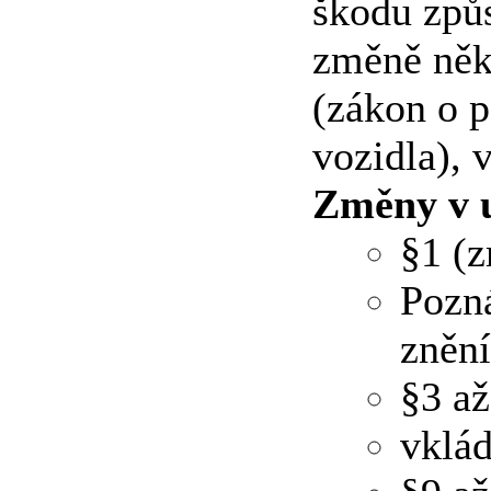
škodu způ
změně něk
(zákon o p
vozidla), 
Změny v u
§1 (
Pozná
znění
§3 až
vklád