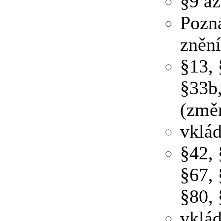
§9 až
Pozná
znění
§13, 
§33b,
(změ
vklád
§42, 
§67, 
§80, 
vklá