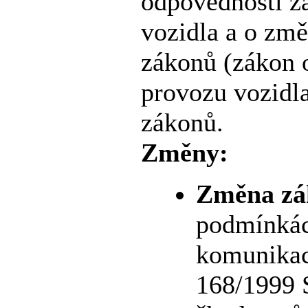
odpovědnosti z
vozidla a o změ
zákonů (zákon o
provozu vozidla
zákonů.
Změny:
Změna z
podmínkác
komunikac
168/1999 S