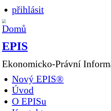
přihlásit
EPIS
Ekonomicko-Právní Inform
Nový EPIS®
Úvod
O EPISu