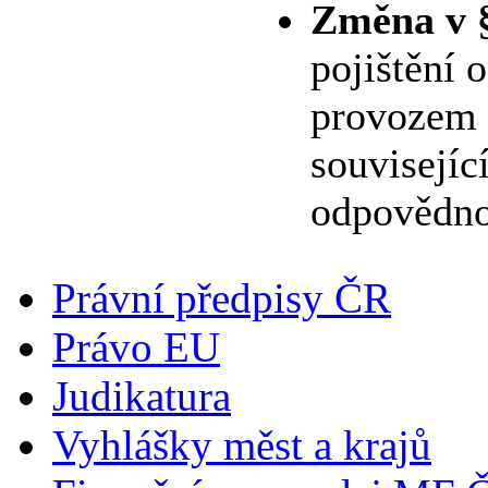
Změna v 
pojištění
provozem 
souvisejíc
odpovědnos
Právní předpisy ČR
Právo EU
Judikatura
Vyhlášky měst a krajů