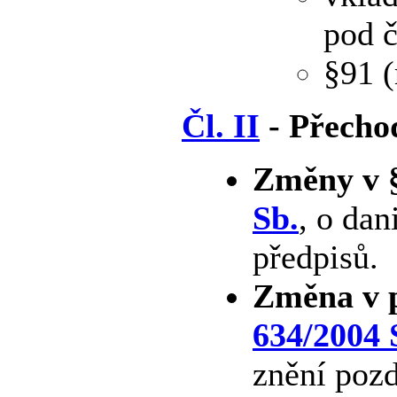
pod č
§91 (
Čl. II
- Přecho
Změny v §
Sb.
, o dan
předpisů.
Změna v p
634/2004 
znění pozd