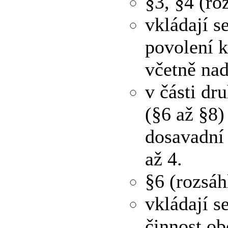
§3, §4 (ro
vkládají s
povolení k
včetně nad
v části dr
(§6 až §8)
dosavadní 
až 4.
§6 (rozsáh
vkládají s
činnost ob