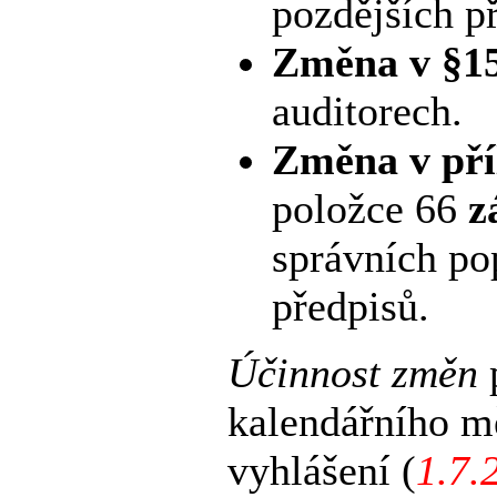
pozdějších p
Změna v §15
auditorech.
Změna v pří
položce 66
z
správních po
předpisů.
Účinnost změn
kalendářního mě
vyhlášení (
1.7.