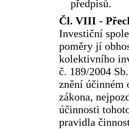
předpisů.
Čl. VIII - Pře
Investiční spol
poměry jí obho
kolektivního i
č. 189/2004 Sb.
znění účinném o
zákona, nejpozd
účinnosti tohot
pravidla činnos