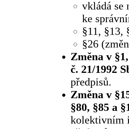
vkládá se
ke správn
§11, §13, 
§26 (změn
Změna v §1,
č. 21/1992 S
předpisů.
Změna v §15,
§80, §85 a §
kolektivním 