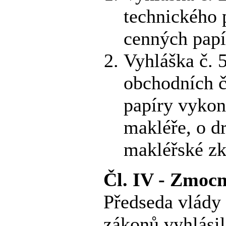
technického 
cenných papí
Vyhláška č. 
obchodních č
papíry vykon
makléře, o d
makléřské zk
Čl. IV - Zmocn
Předseda vlády 
zákonů vyhlásil