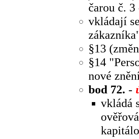
čarou č. 3
vkládají 
zákazníka"
§13 (změn
§14 "Perso
nové znění
bod 72.
-
vkládá 
ověřová
kapitál