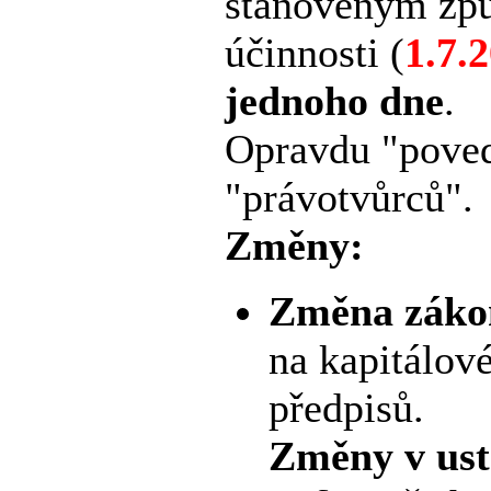
stanoveným zp
účinnosti (
1.7.
jednoho dne
.
Opravdu "poved
"právotvůrců".
Změny:
Změna zákon
na kapitálov
předpisů.
Změny v ust