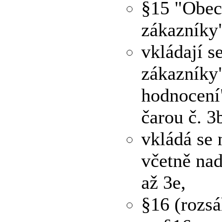
§15 "Obecn
zákazníky"
vkládají 
zákazníky
hodnocení
čarou č. 3
vkládá se
včetně nad
až 3e,
§16 (rozs