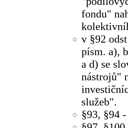
"podílovýc
fondu" nah
kolektivní
v §92 odst
písm. a), b
a d) se sl
nástrojů" 
investiční
služeb".
§93, §94 -
§97, §100