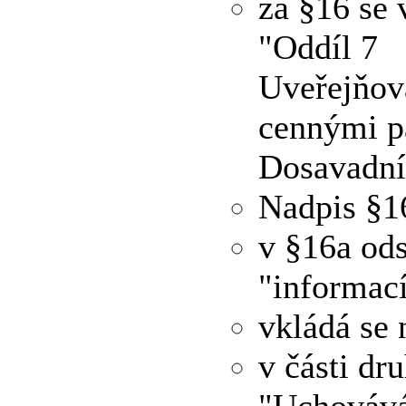
za §16 se 
"Oddíl 7
Uveřejňov
cennými p
Dosavadní 
Nadpis §16
v §16a ods
"informací
vkládá se 
v části dru
"Uchovává