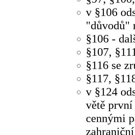
v §106 ods
"důvodů" 
§106 - dal
§107, §11
§116 se zr
§117, §11
v §124 ods
větě první
cennými pa
zahraniční