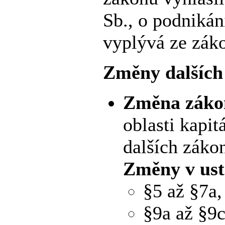
Sb., o podnikán
vyplývá ze záko
Změny dalších
Změna zákon
oblasti kapi
dalších záko
Změny v ust
§5 až §7a,
§9a až §9c