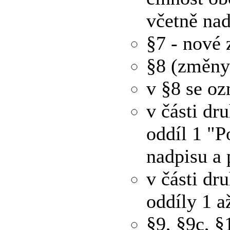
včetně nad
§7 - nové 
§8 (změny
v §8 se oz
v části dr
oddíl 1 "P
nadpisu a 
v části dr
oddíly 1 a
§9, §9c, §