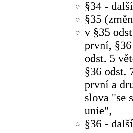
§34 - dalš
§35 (změn
v §35 odst
první, §36
odst. 5 vě
§36 odst. 
první a dr
slova "se 
unie",
§36 - dalš