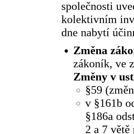
společnosti uve
kolektivním inv
dne nabytí účin
Změna zákon
zákoník, ve 
Změny v ust
§59 (změn
v §161b od
§186a odst
2 a 7 větě