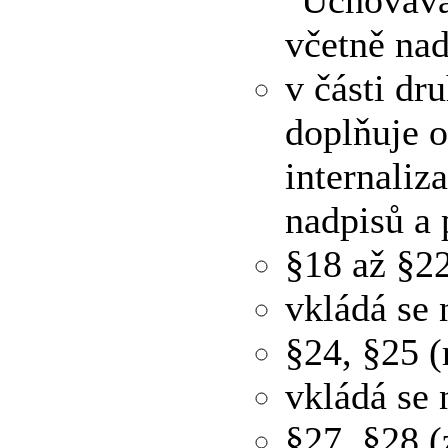
včetně nad
v části dr
doplňuje o
internaliz
nadpisů a 
§18 až §22
vkládá se 
§24, §25 (
vkládá se 
§27, §28 