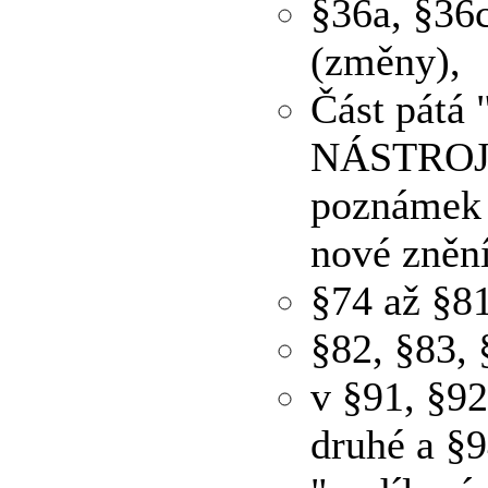
§36a, §36c
(změny),
Část pát
NÁSTROJI"
poznámek p
nové znění
§74 až §81
§82, §83, 
v §91, §92
druhé a §9