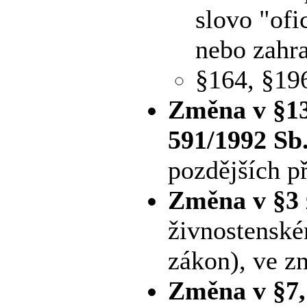
slovo "ofi
nebo zahr
§164, §19
Změna v §13,
591/1992 Sb
pozdějších p
Změna v §3 
živnostenské
zákon), ve z
Změna v §7, 