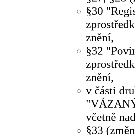
§30 "Regis
zprostředk
znění,
§32 "Povin
zprostředk
znění,
v části dr
"VÁZANÝ 
včetně nad
§33 (změn