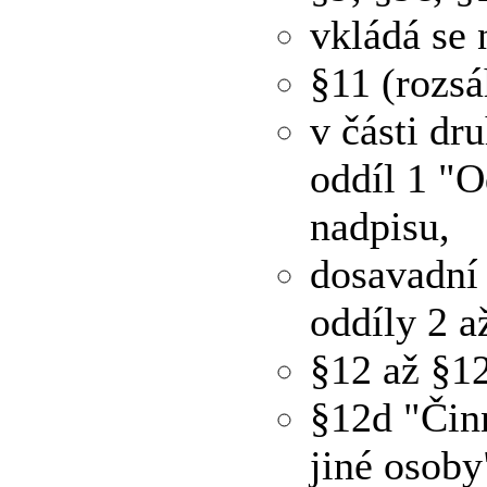
vkládá se 
§11 (rozsá
v části dr
oddíl 1 "O
nadpisu,
dosavadní 
oddíly 2 a
§12 až §12
§12d "Čin
jiné osob