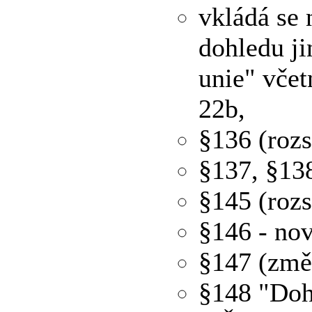
vkládá se
dohledu ji
unie" včet
22b,
§136 (roz
§137, §13
§145 (roz
§146 - nov
§147 (změ
§148 "Dohl