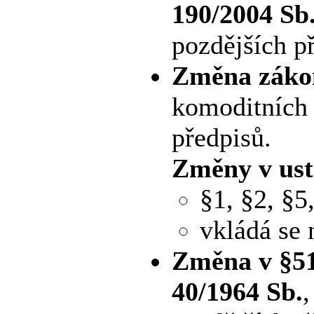
190/2004 Sb
pozdějších p
Změna zákon
komoditních 
předpisů.
Změny v ust
§1, §2, §5
vkládá se 
Změna v §51
40/1964 Sb.
,