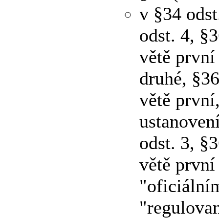
v §34 odst
odst. 4, §3
větě první
druhé, §36
větě první
ustanovení
odst. 3, §3
větě první
"oficiální
"regulova