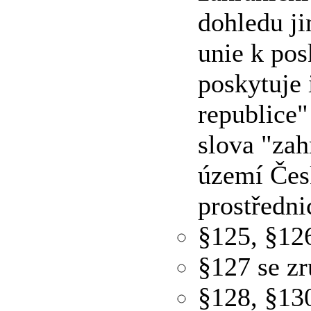
dohledu ji
unie k pos
poskytuje 
republice"
slova "zah
území Čes
prostředni
§125, §12
§127 se zr
§128, §13