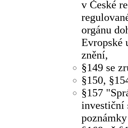
v České re
regulované
orgánu doh
Evropské u
znění,
§149 se zr
§150, §15
§157 "Sprá
investiční
poznámky p