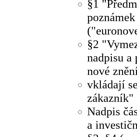
§1 "Předm
poznámek p
("euronov
§2 "Vymez
nadpisu a 
nové znění
vkládají s
zákazník" 
Nadpis čás
a investič