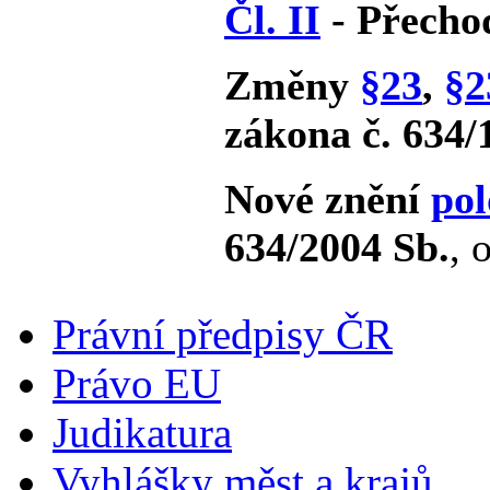
Čl. II
- Přecho
Změny
§23
,
§2
zákona č. 634/
Nové znění
pol
634/2004 Sb.
, 
Právní předpisy ČR
Právo EU
Judikatura
Vyhlášky měst a krajů