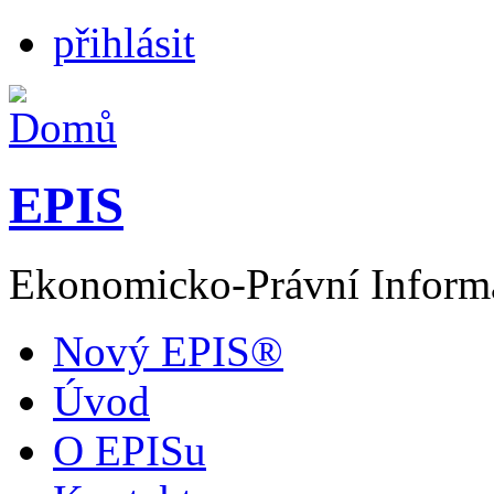
přihlásit
EPIS
Ekonomicko-Právní Inform
Nový EPIS®
Úvod
O EPISu