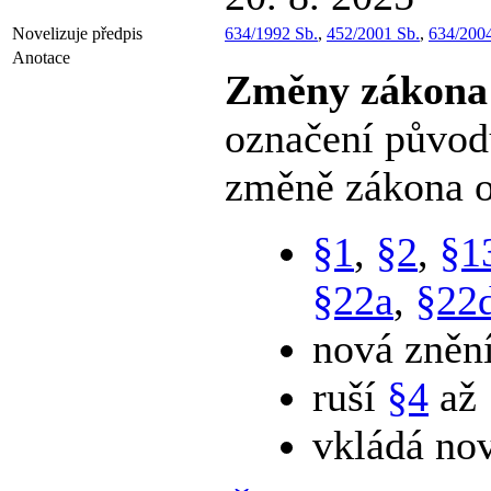
Novelizuje předpis
634/1992 Sb.
,
452/2001 Sb.
,
634/2004
Anotace
Změny zákon
označení původ
změně zákona o 
§1
,
§2
,
§1
§22a
,
§22
nová zněn
ruší
§4
až
vkládá no