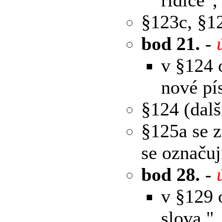
§123c, §1
bod 21.
-
v §124 
nové pí
§124 (dalš
§125a se z
se označuj
bod 28.
-
v §129 o
slova ",