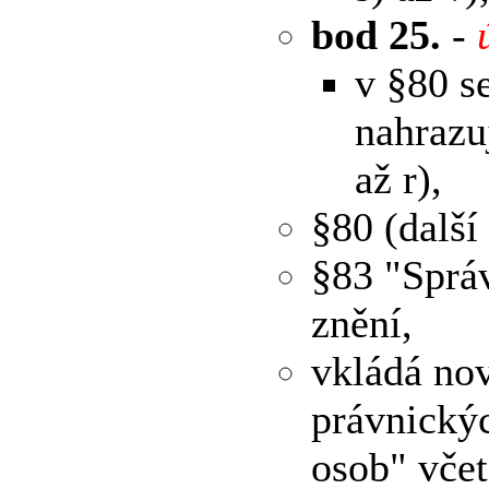
bod 25.
-
v §80 s
nahrazu
až r),
§80 (další
§83 "Správ
znění,
vkládá nov
právnickýc
osob" včet