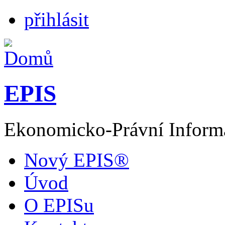
přihlásit
EPIS
Ekonomicko-Právní Inform
Nový EPIS®
Úvod
O EPISu