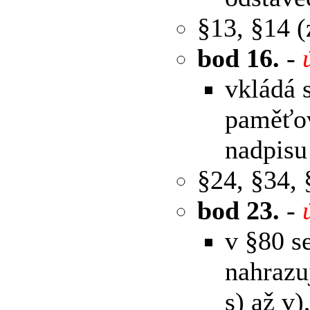
§13, §14 
bod 16.
-
vkládá 
paměťov
nadpisu
§24, §34,
bod 23.
-
v §80 s
nahrazu
s) až v)