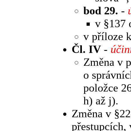
bod 29.
-
v §137 
v příloze 
Čl. IV
-
účin
Změna v př
o správníc
položce 2
h) až j).
Změna v §22 
přestupcích, 