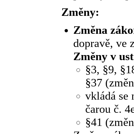
Změny:
Změna zákon
dopravě, ve 
Změny v ust
§3, §9, §1
§37 (změn
vkládá se
čarou č. 4
§41 (změn