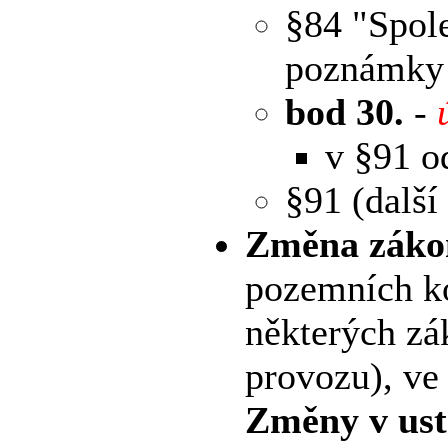
§84 "Spole
poznámky p
bod 30.
-
v §91 o
§91 (další
Změna zákon
pozemních k
některých zá
provozu), ve
Změny v ust