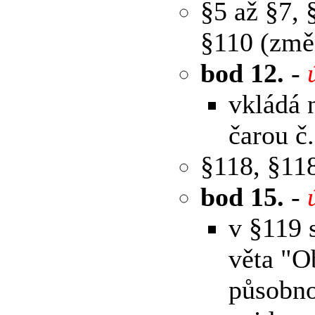
§5 až §7, 
§110 (změ
bod 12.
-
vkládá 
čarou č.
§118, §11
bod 15.
-
v §119 
věta "O
působno