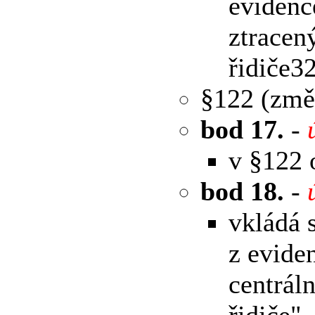
evidenc
ztracen
řidiče32
§122 (změ
bod 17.
-
v §122 
bod 18.
-
vkládá 
z evide
centrál
řidiče",