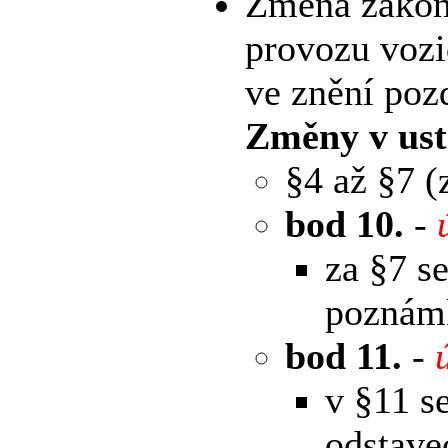
Změna zákon
provozu voz
ve znění poz
Změny v ust
§4 až §7 
bod 10.
-
za §7 s
poznámk
bod 11.
-
v §11 s
odstavec