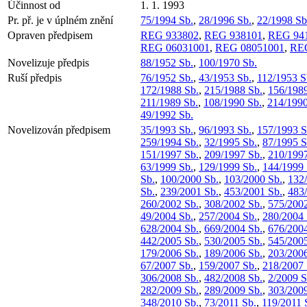
Účinnost od
1. 1. 1993
Pr. př. je v úplném znění
75/1994 Sb.
,
28/1996 Sb.
,
22/1998 Sb
Opraven předpisem
REG 933802
,
REG 938101
,
REG 94
REG 06031001
,
REG 08051001
,
REG
Novelizuje předpis
88/1952 Sb.
,
100/1970 Sb.
Ruší předpis
76/1952 Sb.
,
43/1953 Sb.
,
112/1953 S
172/1988 Sb.
,
215/1988 Sb.
,
156/1989
211/1989 Sb.
,
108/1990 Sb.
,
214/1990
49/1992 Sb.
Novelizován předpisem
35/1993 Sb.
,
96/1993 Sb.
,
157/1993 S
259/1994 Sb.
,
32/1995 Sb.
,
87/1995 S
151/1997 Sb.
,
209/1997 Sb.
,
210/1997
63/1999 Sb.
,
129/1999 Sb.
,
144/1999 
Sb.
,
100/2000 Sb.
,
103/2000 Sb.
,
132
Sb.
,
239/2001 Sb.
,
453/2001 Sb.
,
483
260/2002 Sb.
,
308/2002 Sb.
,
575/2002
49/2004 Sb.
,
257/2004 Sb.
,
280/2004 
628/2004 Sb.
,
669/2004 Sb.
,
676/2004
442/2005 Sb.
,
530/2005 Sb.
,
545/2005
179/2006 Sb.
,
189/2006 Sb.
,
203/2006
67/2007 Sb.
,
159/2007 Sb.
,
218/2007 
306/2008 Sb.
,
482/2008 Sb.
,
2/2009 S
282/2009 Sb.
,
289/2009 Sb.
,
303/2009
348/2010 Sb.
,
73/2011 Sb.
,
119/2011 