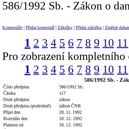
586/1992 Sb. - Zákon o dan
Komentáře
|
Přidat komentář
|
Záložky
|
Přidat záložku
|
Změnit datu
1
2
3
4
5
6
7
8
9
10
11
Pro zobrazení kompletního
1
2
3
4
5
6
7
8
9
10
11
586/1992 Sb. - Zák
Číslo předpisu
586/1992 Sb.
Částka
117
Druh předpisu
zákon
Druh předpisu (podrobně)
zákon ČNR
Přijat dne
20. 11. 1992
Rozeslán dne
18. 12. 1992
Platnost od
18. 12. 1992