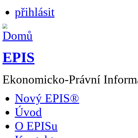
přihlásit
EPIS
Ekonomicko-Právní Inform
Nový EPIS®
Úvod
O EPISu