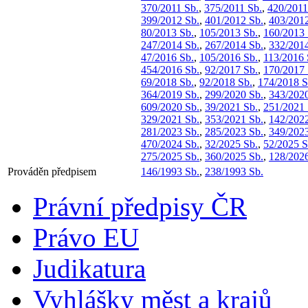
370/2011 Sb.
,
375/2011 Sb.
,
420/2011
399/2012 Sb.
,
401/2012 Sb.
,
403/2012
80/2013 Sb.
,
105/2013 Sb.
,
160/2013 
247/2014 Sb.
,
267/2014 Sb.
,
332/2014
47/2016 Sb.
,
105/2016 Sb.
,
113/2016 
454/2016 Sb.
,
92/2017 Sb.
,
170/2017 
69/2018 Sb.
,
92/2018 Sb.
,
174/2018 S
364/2019 Sb.
,
299/2020 Sb.
,
343/2020
609/2020 Sb.
,
39/2021 Sb.
,
251/2021 
329/2021 Sb.
,
353/2021 Sb.
,
142/2022
281/2023 Sb.
,
285/2023 Sb.
,
349/2023
470/2024 Sb.
,
32/2025 Sb.
,
52/2025 S
275/2025 Sb.
,
360/2025 Sb.
,
128/2026
Prováděn předpisem
146/1993 Sb.
,
238/1993 Sb.
Právní předpisy ČR
Právo EU
Judikatura
Vyhlášky měst a krajů