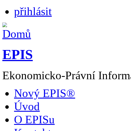
přihlásit
EPIS
Ekonomicko-Právní Inform
Nový EPIS®
Úvod
O EPISu