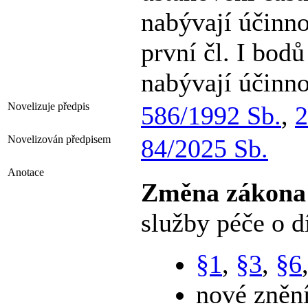
nabývají účinno
první čl. I bodů
nabývají účinno
Novelizuje předpis
586/1992 Sb.
,
2
Novelizován předpisem
84/2025 Sb.
Anotace
Změna zákon
služby péče o d
§1
,
§3
,
§6
nové zněn