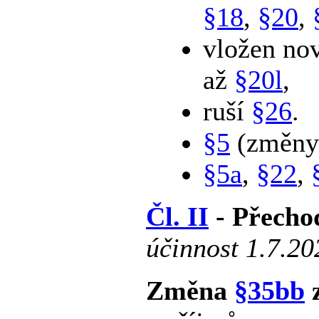
§18
,
§20
,
vložen no
až
§20l
,
ruší
§26
.
§5
(změny
§5a
,
§22
,
Čl. II
- Přecho
účinnost 1.7.20
Změna
§35bb
z