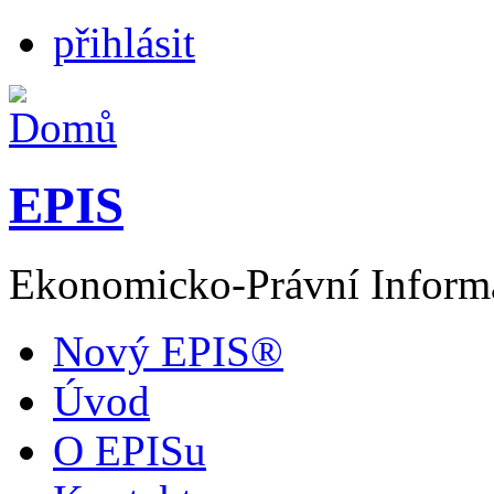
přihlásit
EPIS
Ekonomicko-Právní Inform
Nový EPIS®
Úvod
O EPISu