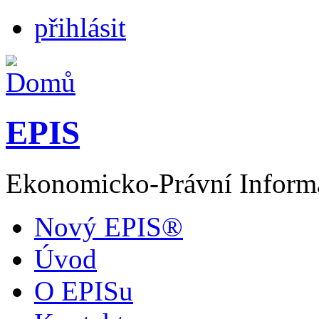
přihlásit
EPIS
Ekonomicko-Právní Inform
Nový EPIS®
Úvod
O EPISu