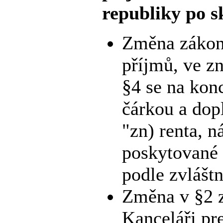
republiky po s
Změna zákona
příjmů, ve zn
§4 se na kon
čárkou a dopl
"zn) renta, n
poskytované 
podle zvláštn
Změna v §2 z
Kanceláři pr