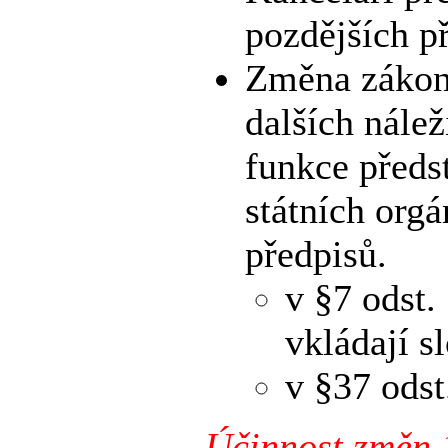
pozdějších p
Změna zákona
dalších nále
funkce předst
státních org
předpisů.
v §7 odst.
vkládají s
v §37 odst
Účinnost změn 