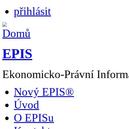
přihlásit
EPIS
Ekonomicko-Právní Inform
Nový EPIS®
Úvod
O EPISu