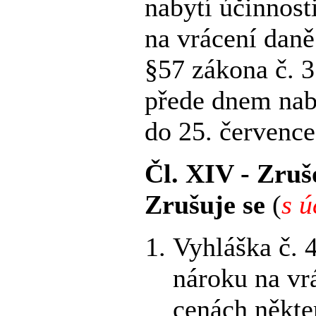
nabytí účinnosti
na vrácení daně
§57 zákona č. 
přede dnem naby
do 25. července
Čl. XIV - Zruš
Zrušuje se
(
s ú
Vyhláška č. 
nároku na vr
cenách někte