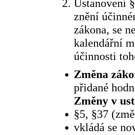
Ustanovení §
znění účinné
zákona, se n
kalendářní m
účinnosti to
Změna zákon
přidané hodn
Změny v ust
§5, §37 (změ
vkládá se no