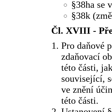
§38ha se v
§38k (změ
Čl. XVIII - Př
Pro daňové p
zdaňovací ob
této části, j
související, 
ve znění úči
této části.
Ustanovení §