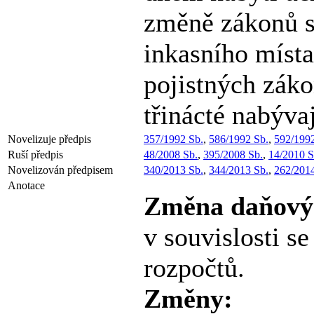
změně zákonů s
inkasního míst
pojistných záko
třinácté nabýva
Novelizuje předpis
357/1992 Sb.
,
586/1992 Sb.
,
592/1992
Ruší předpis
48/2008 Sb.
,
395/2008 Sb.
,
14/2010 S
Novelizován předpisem
340/2013 Sb.
,
344/2013 Sb.
,
262/2014
Anotace
Změna daňovýc
v souvislosti s
rozpočtů.
Změny: