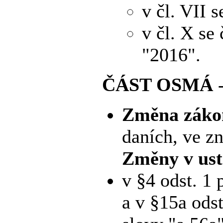
v čl. VII s
v čl. X se
"2016".
ČÁST OSMÁ
Změna zákon
daních, ve zn
Změny v ust
v §4 odst. 1 
a v §15a odst