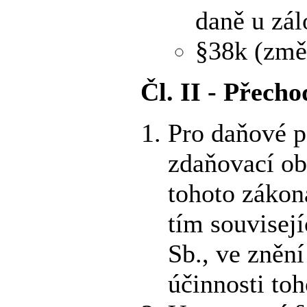
daně u zál
§38k (změ
Čl. II - Přech
Pro daňové p
zdaňovací ob
tohoto zákona
tím souvisejí
Sb., ve zněn
účinnosti to