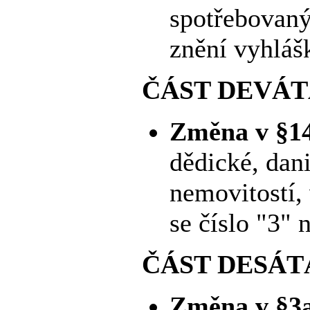
spotřebovaný
znění vyhláš
ČÁST DEVÁT
Změna v §14
dědické, dan
nemovitostí,
se číslo "3" 
ČÁST DESÁT
Změna v §3a