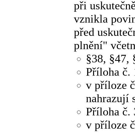
při uskutečn
vznikla povin
před uskuteč
plnění" včet
§38, §47,
Příloha č.
v příloze č
nahrazují 
Příloha č.
v příloze 