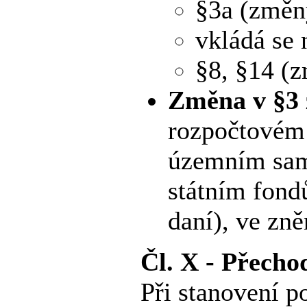
§3a (změn
vkládá se 
§8, §14 (
Změna v §3 
rozpočtovém 
územním sam
státním fond
daní), ve zně
Čl. X - Přecho
Při stanovení p