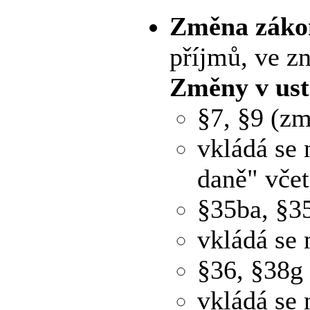
Změna zákon
příjmů, ve z
Změny v ust
§7, §9 (zm
vkládá se 
daně" včet
§35ba, §3
vkládá se 
§36, §38g
vkládá se 