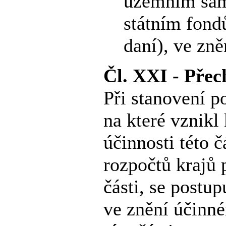
územním sam
státním fond
daní), ve zně
Čl. XXI - Přec
Při stanovení p
na které vznikl
účinnosti této 
rozpočtů krajů 
části, se postu
ve znění účinn