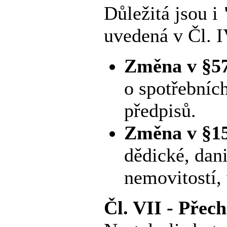
Důležitá jsou i
uvedená v Čl. I
Změna v §57 
o spotřebníc
předpisů.
Změna v §15
dědické, dan
nemovitostí,
Čl. VII - Přec