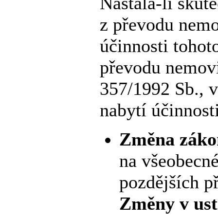
Nastala-li skut
z převodu nemo
účinnosti tohot
převodu nemovi
357/1992 Sb., 
nabytí účinnost
Změna zákon
na všeobecné 
pozdějších p
Změny v ust