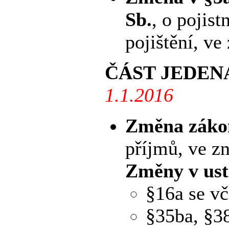
Sb.
, o pojis
pojištění, ve
ČÁST JEDEN
1.1.2016
Změna zákon
příjmů, ve z
Změny v ust
§16a se vč
§35ba, §3