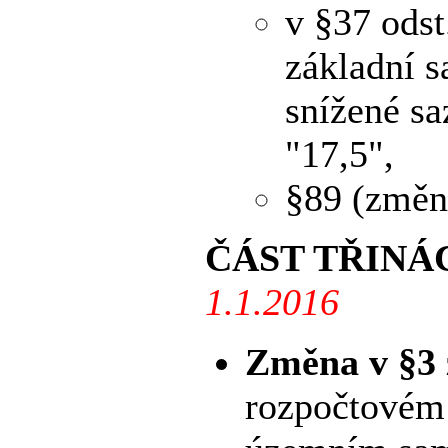
v §37 odst
základní s
snížené sa
"17,5",
§89 (změn
ČÁST TŘINÁ
1.1.2016
Změna v §3 
rozpočtovém 