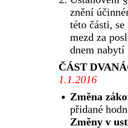
znění účinné
této části, s
mezd za posl
dnem nabytí ú
ČÁST DVAN
1.1.2016
Změna zákon
přidané hodn
Změny v ust