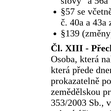
slovy "a 56a"
§57 se včetn
č. 40a a 43a 
§139 (změny
Čl. XIII - Pře
Osoba, která na
která přede dne
prokazatelně po
zemědělskou pr
353/2003 Sb., 