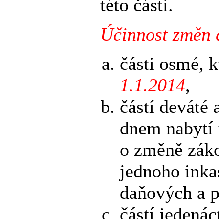
této části.
Účinnost změn 
části osmé, 
1.1.2014
,
částí deváté 
dnem nabytí 
o změně záko
jednoho inka
daňových a p
částí jedenác