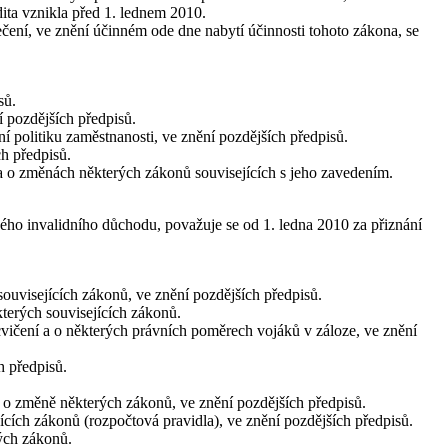
dita vznikla před 1. lednem 2010.
ečení, ve znění účinném ode dne nabytí účinnosti tohoto zákona, se
sů.
í pozdějších předpisů.
ní politiku zaměstnanosti, ve znění pozdějších předpisů.
ch předpisů.
m a o změnách některých zákonů souvisejících s jeho zavedením.
ého invalidního důchodu, považuje se od 1. ledna 2010 za přiznání
souvisejících zákonů, ve znění pozdějších předpisů.
terých souvisejících zákonů.
vičení a o některých právních poměrech vojáků v záloze, ve znění
h předpisů.
a o změně některých zákonů, ve znění pozdějších předpisů.
ících zákonů (rozpočtová pravidla), ve znění pozdějších předpisů.
ých zákonů.