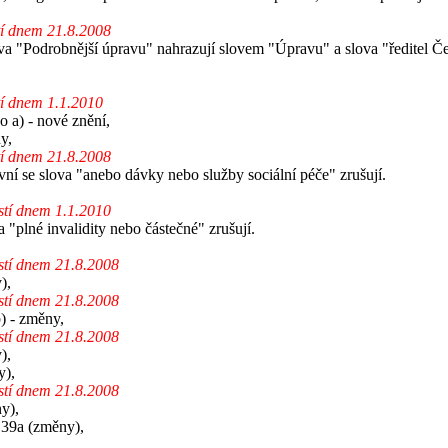
tí dnem 21.8.2008
ova "Podrobnější úpravu" nahrazují slovem "Úpravu" a slova "ředitel Č
tí dnem 1.1.2010
o a) - nové znění,
y,
tí dnem 21.8.2008
rvní se slova "anebo dávky nebo služby sociální péče" zrušují.
stí dnem 1.1.2010
a "plné invalidity nebo částečné" zrušují.
stí dnem 21.8.2008
),
stí dnem 21.8.2008
b) - změny,
stí dnem 21.8.2008
),
y),
stí dnem 21.8.2008
y),
§39a (změny),