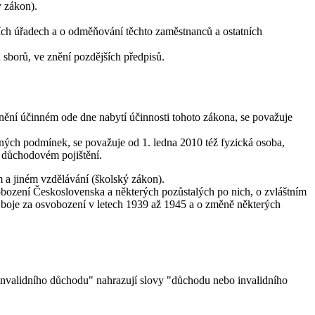
ý zákon).
ních úřadech a o odměňování těchto zaměstnanců a ostatních
 sborů, ve znění pozdějších předpisů.
.
nění účinném ode dne nabytí účinnosti tohoto zákona, se považuje
ádných podmínek, se považuje od 1. ledna 2010 též fyzická osoba,
o důchodovém pojištění.
 a jiném vzdělávání (školský zákon).
obození Československa a některých pozůstalých po nich, o zvláštním
boje za osvobození v letech 1939 až 1945 a o změně některých
ho invalidního důchodu" nahrazují slovy "důchodu nebo invalidního