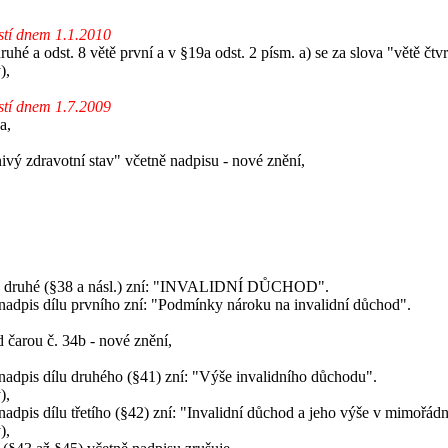
stí dnem 1.1.2010
ruhé a odst. 8 větě první a v §19a odst. 2 písm. a) se za slova "větě čtvr
),
stí dnem 1.7.2009
a,
vý zdravotní stav" včetně nadpisu - nové znění,
lavy druhé (§38 a násl.) zní: "INVALIDNÍ DŮCHOD".
é nadpis dílu prvního zní: "Podmínky nároku na invalidní důchod".
čarou č. 34b - nové znění,
é nadpis dílu druhého (§41) zní: "Výše invalidního důchodu".
),
é nadpis dílu třetího (§42) zní: "Invalidní důchod a jeho výše v mimořá
),