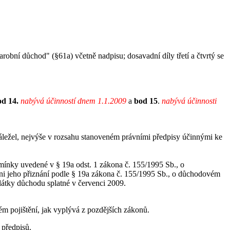
tarobní důchod" (§61a) včetně nadpisu; dosavadní díly třetí a čtvrtý se
od 14.
nabývá účinností dnem 1.1.2009
a
bod 15
.
nabývá účinnosti
áležel, nejvýše v rozsahu stanoveném právními předpisy účinnými ke
dmínky uvedené v § 19a odst. 1 zákona č. 155/1995 Sb., o
dni jeho přiznání podle § 19a zákona č. 155/1995 Sb., o důchodovém
plátky důchodu splatné v červenci 2009.
m pojištění, jak vyplývá z pozdějších zákonů.
 předpisů.