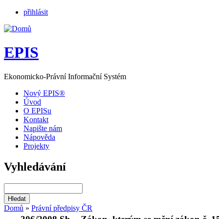
přihlásit
EPIS
Ekonomicko-Právní Informační Systém
Nový EPIS®
Úvod
O EPISu
Kontakt
Napište nám
Nápověda
Projekty
Vyhledávání
Domů
»
Právní předpisy ČR