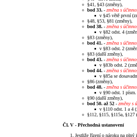
§41, §43 (změny),
bod 33.
-
změna s účinno
v §45 větě první (
§48, §53, §81 (změny),
bod 38.
-
změna s účinno
v §82 odst. 4 (změn
§83 (změny),
bod 41.
-
změna s účinno
v §83 odst. 2 (změn
§83 (další změny),
bod 43.
-
změna s účinno
v §83b odst. 2 (zm
bod 44.
-
změna s účinno
v §85a se dosavadní
§86 (změny),
bod 48.
-
změna s účinno
v §90 odst. 1 písm.
§90 (další změny),
bod 50. až 52
-
změny s 
v §110 odst. 1 a 4 
§112, §115, §115a, §127 
Čl. V - Přechodná ustanovení
Jestliže řízení o nároku na pln