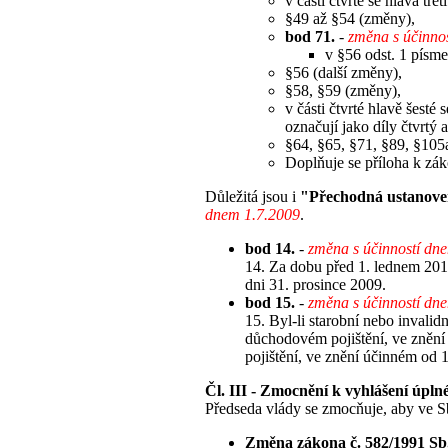
v části čtvrté se hlava tře
§49 až §54 (změny),
bod 71.
-
změna s účinno
v §56 odst. 1 písme
§56 (další změny),
§58, §59 (změny),
v části čtvrté hlavě šesté
označují jako díly čtvrtý a
§64, §65, §71, §89, §105
Doplňuje se příloha k zá
Důležitá jsou i
"Přechodná ustanove
dnem 1.7.2009
.
bod 14.
-
změna s účinností dn
14. Za dobu před 1. lednem 201
dni 31. prosince 2009.
bod 15.
-
změna s účinností dn
15. Byl-li starobní nebo invali
důchodovém pojištění, ve znění
pojištění, ve znění účinném od 
Čl. III - Zmocnění k vyhlášení úpl
Předseda vlády se zmocňuje, aby ve Sb
Změna zákona č. 582/1991 Sb