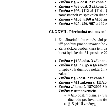
Změna v §32 odst. 2 zákona č.
Změna v §33 odst. 3 zákona č.
Změna v §98, §112 až §114 a 
zaměstnanců ve správních úřadec
Změna v §103, §160 a §163 zá
Změna v §25, §56, §67 a §69 
Čl. XXVII - Přechodná ustanovení
Za náhradní dobu zaměstnání pod
též pobírání plného invalidníh
Za fyzickou osobu, která je inv
která byla ke dni 31. prosince 
Změna v §138 odst. 3 zákona 
Změna v §1, §2, §5 a §6 zákon
příspěvku k důchodu některým o
zákonů.
Změna v §5 odst. 2 zákona č. 
Změna v §11 zákona č. 111/20
Změna zákona č. 187/2006 Sb
Změny v ustanoveních:
v §15 odst. 4 písm. a), v
důchodu pro invaliditu tře
§15 (další změny),