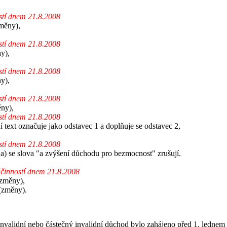
stí dnem 21.8.2008
změny),
stí dnem 21.8.2008
y),
stí dnem 21.8.2008
y),
stí dnem 21.8.2008
ěny),
stí dnem 21.8.2008
 text označuje jako odstavec 1 a doplňuje se odstavec 2,
stí dnem 21.8.2008
 a) se slova "a zvýšení důchodu pro bezmocnost" zrušují.
účinností dnem 21.8.2008
(změny),
(změny).
ý invalidní nebo částečný invalidní důchod bylo zahájeno před 1. led