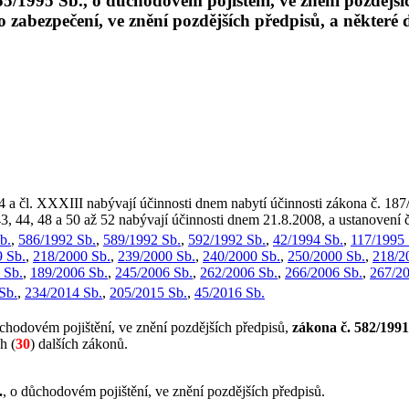
5/1995 Sb., o důchodovém pojištění, ve znění pozdějšíc
o zabezpečení, ve znění pozdějších předpisů, a některé 
 14 a čl. XXXIII nabývají účinnosti dnem nabytí účinnosti zákona č. 18
 43, 44, 48 a 50 až 52 nabývají účinnosti dnem 21.8.2008, a ustanovení 
b.
,
586/1992 Sb.
,
589/1992 Sb.
,
592/1992 Sb.
,
42/1994 Sb.
,
117/1995 
 Sb.
,
218/2000 Sb.
,
239/2000 Sb.
,
240/2000 Sb.
,
250/2000 Sb.
,
218/2
 Sb.
,
189/2006 Sb.
,
245/2006 Sb.
,
262/2006 Sb.
,
266/2006 Sb.
,
267/20
Sb.
,
234/2014 Sb.
,
205/2015 Sb.
,
45/2016 Sb.
ůchodovém pojištění, ve znění pozdějších předpisů,
zákona č. 582/1991
h (
30
) dalších zákonů.
.
, o důchodovém pojištění, ve znění pozdějších předpisů.