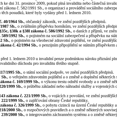
h ke dni 31. prosince 2009, pokud plná invalidita nebo částečná invali
ní zákona č. 582/1991 Sb., o organizaci a provádění sociálního zabezp
sů těch posudků, které byly vydány před 1. lednem 2010.
. 40/1964 Sb.
, občanský zákoník, ve znění pozdějších předpisů.
/1987 Sb.
, o zvláštním příspěvku horníkům, ve znění pozdějších předpi
§35c, §38k a §38l zákona č. 586/1992 Sb.
, o daních z příjmů, ve zněn
 589/1992 Sb.
, o pojistném na sociální zabezpečení a příspěvku na stát
2 Sb.
, o pojistném na všeobecné zdravotní pojištění, ve znění pozdější
zákona č. 42/1994 Sb.
, o penzijním připojištění se státním příspěvke
h před 1. lednem 2010 u invalidní penze podmínkou nároku přiznání pln
validního důchodu pro invaliditu třetího stupně.
117/1995 Sb.
, o státní sociální podpoře, ve znění pozdějších předpisů.
 Sb.
, o veřejném zdravotním pojištění a o změně a doplnění některých 
zákona č. 169/1999 Sb.
, o výkonu trestu odnětí svobody a o změně něk
220/1999 Sb.
, o průběhu základní nebo náhradní služby a vojenských c
143 zákona č. 221/1999 Sb.
, o vojácích z povolání, ve znění pozdějšíc
 222/1999 Sb.
, o zajišťování obrany České republiky.
 zákona č. 326/1999 Sb.
, o pobytu cizinců na území České republiky 
218/2000 Sb.
, o rozpočtových pravidlech a o změně některých souvisej
 239/2000 Sb.
, o integrovaném záchranném systému a o změně někter