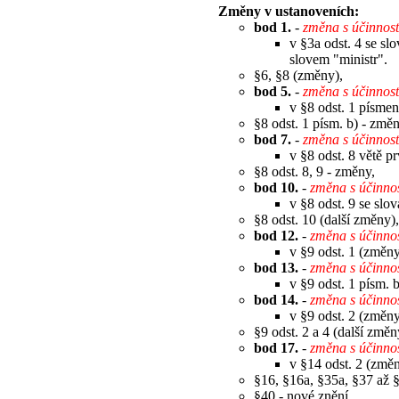
Změny v ustanoveních:
bod 1.
-
změna s účinnos
v §3a odst. 4 se sl
slovem "ministr".
§6, §8 (změny),
bod 5.
-
změna s účinnos
v §8 odst. 1 písmen
§8 odst. 1 písm. b) - změn
bod 7.
-
změna s účinnos
v §8 odst. 8 větě p
§8 odst. 8, 9 - změny,
bod 10.
-
změna s účinno
v §8 odst. 9 se slov
§8 odst. 10 (další změny),
bod 12.
-
změna s účinno
v §9 odst. 1 (změny
bod 13.
-
změna s účinno
v §9 odst. 1 písm. 
bod 14.
-
změna s účinno
v §9 odst. 2 (změny
§9 odst. 2 a 4 (další změn
bod 17.
-
změna s účinno
v §14 odst. 2 (změn
§16, §16a, §35a, §37 až 
§40 - nové znění,