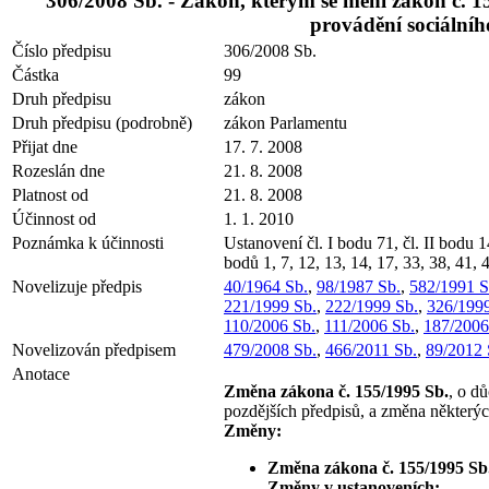
306/2008 Sb. - Zákon, kterým se mění zákon č. 15
provádění sociálníh
Číslo předpisu
306/2008 Sb.
Částka
99
Druh předpisu
zákon
Druh předpisu (podrobně)
zákon Parlamentu
Přijat dne
17. 7. 2008
Rozeslán dne
21. 8. 2008
Platnost od
21. 8. 2008
Účinnost od
1. 1. 2010
Poznámka k účinnosti
Ustanovení čl. I bodu 71, čl. II bodu
bodů 1, 7, 12, 13, 14, 17, 33, 38, 41,
Novelizuje předpis
40/1964 Sb.
,
98/1987 Sb.
,
582/1991 S
221/1999 Sb.
,
222/1999 Sb.
,
326/1999
110/2006 Sb.
,
111/2006 Sb.
,
187/2006
Novelizován předpisem
479/2008 Sb.
,
466/2011 Sb.
,
89/2012 
Anotace
Změna zákona č. 155/1995 Sb.
, o d
pozdějších předpisů, a změna některýc
Změny:
Změna zákona č. 155/1995 Sb
Změny v ustanoveních: