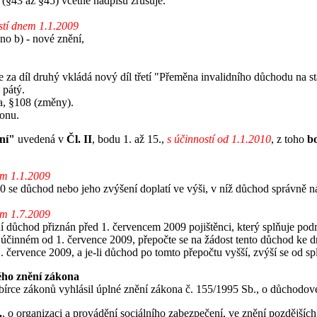
tí (§43 až §45) včetně nadpisu zrušuje.
stí dnem 1.1.2009
no b) - nové znění,
 se za díl druhý vkládá nový díl třetí "Přeměna invalidního důchodu na s
 pátý.
a, §108 (změny).
konu.
ní"
uvedená v
Čl. II
, bodu 1. až 15.,
s účinností od 1.1.2010
, z toho
b
em 1.1.2009
0 se důchod nebo jeho zvýšení doplatí ve výši, v níž důchod správně n
em 1.7.2009
dní důchod přiznán před 1. červencem 2009 pojištěnci, který splňuje po
 účinném od 1. července 2009, přepočte se na žádost tento důchod ke 
1. července 2009, a je-li důchod po tomto přepočtu vyšší, zvýší se od s
ného znění zákona
írce zákonů vyhlásil úplné znění zákona č. 155/1995 Sb., o důchodové
.
, o organizaci a provádění sociálního zabezpečení, ve znění pozdějších