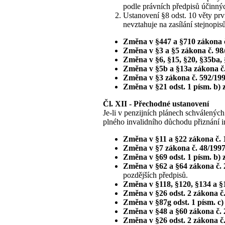
podle právních předpisů účinnýc
Ustanovení §8 odst. 10 věty prv
nevztahuje na zasílání stejnopi
Změna v §447 a §710 zákona č
Změna v §3 a §5 zákona č. 98
Změna v §6, §15, §20, §35ba, 
Změna v §5b a §13a zákona č.
Změna v §3 zákona č. 592/199
Změna v §21 odst. 1 písm. b) 
Čl. XII - Přechodné ustanovení
Je-li v penzijních plánech schválenýc
plného invalidního důchodu přiznání in
Změna v §11 a §22 zákona č. 
Změna v §7 zákona č. 48/1997
Změna v §69 odst. 1 písm. b) 
Změna v §62 a §64 zákona č. 
pozdějších předpisů.
Změna v §118, §120, §134 a §
Změna v §26 odst. 2 zákona č.
Změna v §87g odst. 1 písm. c)
Změna v §48 a §60 zákona č. 
Změna v §26 odst. 2 zákona č.