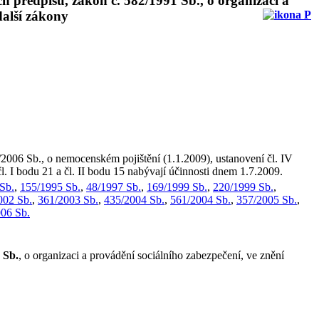
h předpisů, zákon č. 582/1991 Sb., o organizaci a
další zákony
7/2006 Sb., o nemocenském pojištění (1.1.2009), ustanovení čl. IV
čl. I bodu 21 a čl. II bodu 15 nabývají účinnosti dnem 1.7.2009.
Sb.
,
155/1995 Sb.
,
48/1997 Sb.
,
169/1999 Sb.
,
220/1999 Sb.
,
002 Sb.
,
361/2003 Sb.
,
435/2004 Sb.
,
561/2004 Sb.
,
357/2005 Sb.
,
06 Sb.
 Sb.
, o organizaci a provádění sociálního zabezpečení, ve znění