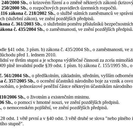
 240/2000 Sb.
, o krizovém řízení a o změně některých zákonů (krizov
 250/2000 Sb.
, o rozpočtových pravidlech územních rozpočtů.
§116 zákona č. 218/2002 Sb.
, o službě státních zaměstnanců ve správ
h (služební zákon), ve znění pozdějších předpisů.
kona č. 361/2003 Sb.
, o služebním poměru příslušníků bezpečnostních
zákona č. 435/2004 Sb.
, o zaměstnanosti, ve znění pozdějších předpisů
le §41 odst. 3 písm. b) zákona č. 435/2004 Sb., o zaměstnanosti, ve z
o důchodu před 1. lednem 2010.
alidní ve třetím stupni a je schopna výdělečné činnosti za zcela mimoř
2009 plně invalidní podle §39 odst. 1 písm. b) zákona č. 155/1995 Sb., 
č. 561/2004 Sb.
, o předškolním, základním, středním, vyšším odborném
a č. 357/2005 Sb.
, o ocenění účastníků národního boje za vznik a osv
sobám, o jednorázové peněžní částce některým účastníkům národního 
110/2006 Sb.
, o životním a existenčním minimu.
06 Sb.
, o pomoci v hmotné nouzi, ve znění pozdějších předpisů.
.
, o nemocenském pojištění, ve znění pozdějších předpisů.
 §28 odst. 1 větě první a v §40 odst. 3 větě druhé se slova "nebo plné
tího stupně".