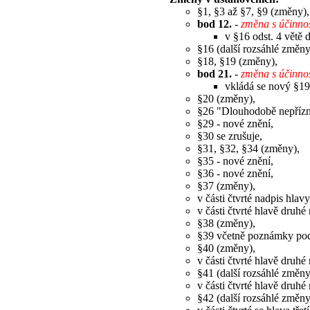
§1, §3 až §7, §9 (změny),
bod 12.
-
změna s účinno
v §16 odst. 4 větě d
§16 (další rozsáhlé změny
§18, §19 (změny),
bod 21.
-
změna s účinno
vkládá se nový §19
§20 (změny),
§26 "Dlouhodobě nepřízni
§29 - nové znění,
§30 se zrušuje,
§31, §32, §34 (změny),
§35 - nové znění,
§36 - nové znění,
§37 (změny),
v části čtvrté nadpis h
v části čtvrté hlavě druh
§38 (změny),
§39 včetně poznámky pod 
§40 (změny),
v části čtvrté hlavě druh
§41 (další rozsáhlé změny
v části čtvrté hlavě druh
§42 (další rozsáhlé změny