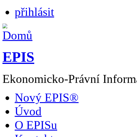
přihlásit
EPIS
Ekonomicko-Právní Inform
Nový EPIS®
Úvod
O EPISu