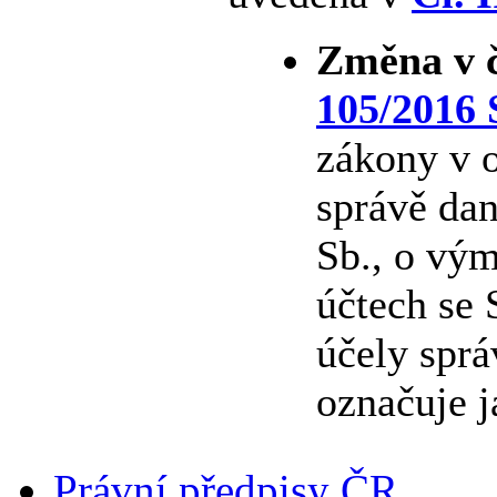
Změna v č
105/2016 
zákony v o
správě dan
Sb., o vým
účtech se
účely sprá
označuje j
Právní předpisy ČR