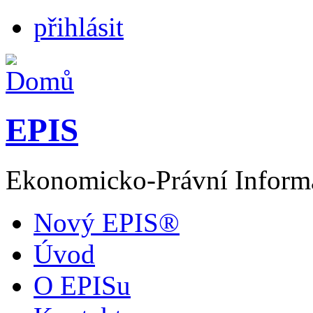
přihlásit
EPIS
Ekonomicko-Právní Inform
Nový EPIS®
Úvod
O EPISu