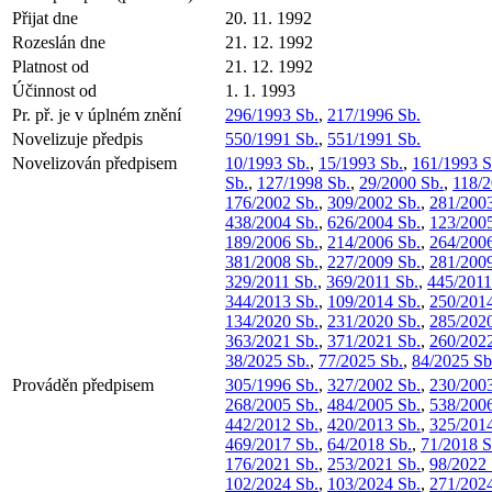
Přijat dne
20. 11. 1992
Rozeslán dne
21. 12. 1992
Platnost od
21. 12. 1992
Účinnost od
1. 1. 1993
Pr. př. je v úplném znění
296/1993 Sb.
,
217/1996 Sb.
Novelizuje předpis
550/1991 Sb.
,
551/1991 Sb.
Novelizován předpisem
10/1993 Sb.
,
15/1993 Sb.
,
161/1993 S
Sb.
,
127/1998 Sb.
,
29/2000 Sb.
,
118/2
176/2002 Sb.
,
309/2002 Sb.
,
281/2003
438/2004 Sb.
,
626/2004 Sb.
,
123/2005
189/2006 Sb.
,
214/2006 Sb.
,
264/2006
381/2008 Sb.
,
227/2009 Sb.
,
281/2009
329/2011 Sb.
,
369/2011 Sb.
,
445/2011
344/2013 Sb.
,
109/2014 Sb.
,
250/2014
134/2020 Sb.
,
231/2020 Sb.
,
285/2020
363/2021 Sb.
,
371/2021 Sb.
,
260/2022
38/2025 Sb.
,
77/2025 Sb.
,
84/2025 Sb
Prováděn předpisem
305/1996 Sb.
,
327/2002 Sb.
,
230/2003
268/2005 Sb.
,
484/2005 Sb.
,
538/2006
442/2012 Sb.
,
420/2013 Sb.
,
325/2014
469/2017 Sb.
,
64/2018 Sb.
,
71/2018 S
176/2021 Sb.
,
253/2021 Sb.
,
98/2022 
102/2024 Sb.
,
103/2024 Sb.
,
271/2024