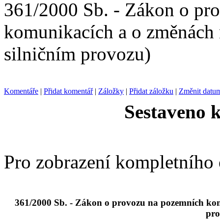
361/2000 Sb. - Zákon o pr
komunikacích a o změnách 
silničním provozu)
Komentáře
|
Přidat komentář
|
Záložky
|
Přidat záložku
|
Změnit datu
Sestaveno k
Pro zobrazení kompletního
361/2000 Sb. - Zákon o provozu na pozemních kom
pro