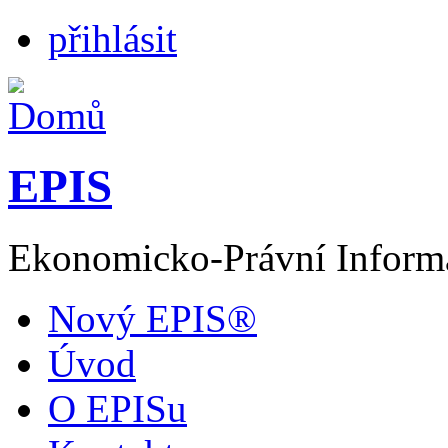
přihlásit
EPIS
Ekonomicko-Právní Inform
Nový EPIS®
Úvod
O EPISu