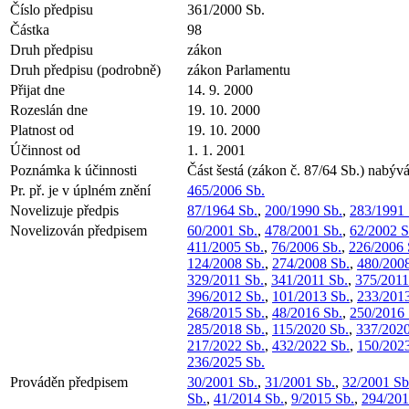
Číslo předpisu
361/2000 Sb.
Částka
98
Druh předpisu
zákon
Druh předpisu (podrobně)
zákon Parlamentu
Přijat dne
14. 9. 2000
Rozeslán dne
19. 10. 2000
Platnost od
19. 10. 2000
Účinnost od
1. 1. 2001
Poznámka k účinnosti
Část šestá (zákon č. 87/64 Sb.) nabýv
Pr. př. je v úplném znění
465/2006 Sb.
Novelizuje předpis
87/1964 Sb.
,
200/1990 Sb.
,
283/1991 
Novelizován předpisem
60/2001 Sb.
,
478/2001 Sb.
,
62/2002 S
411/2005 Sb.
,
76/2006 Sb.
,
226/2006 
124/2008 Sb.
,
274/2008 Sb.
,
480/2008
329/2011 Sb.
,
341/2011 Sb.
,
375/2011
396/2012 Sb.
,
101/2013 Sb.
,
233/2013
268/2015 Sb.
,
48/2016 Sb.
,
250/2016 
285/2018 Sb.
,
115/2020 Sb.
,
337/2020
217/2022 Sb.
,
432/2022 Sb.
,
150/2023
236/2025 Sb.
Prováděn předpisem
30/2001 Sb.
,
31/2001 Sb.
,
32/2001 Sb
Sb.
,
41/2014 Sb.
,
9/2015 Sb.
,
294/201