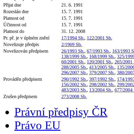
Přijat dne
21. 6. 1991
Rozeslán dne
15. 7. 1991
Platnost od
15. 7. 1991
Účinnost od
15. 7. 1991
Platnost do
31. 12. 2008
Pr. př. je v úplném znění
17/1994 Sb.
,
122/2001 Sb.
Novelizuje předpis
2/1969 Sb.
Novelizován předpisem
26/1993 Sb.
,
67/1993 Sb.
,
163/1993 S
138/1999 Sb.
,
168/1999 Sb.
,
325/1999
60/2001 Sb.
,
120/2001 Sb.
,
265/2001 
288/2005 Sb.
,
413/2005 Sb.
,
135/2006
296/2007 Sb.
,
379/2007 Sb.
,
380/2007
Prováděn předpisem
290/1992 Sb.
,
397/1992 Sb.
,
174/1993
156/2002 Sb.
,
298/2002 Sb.
,
299/2002
483/2003 Sb.
,
13/2004 Sb.
,
677/2004 
Zrušen předpisem
273/2008 Sb.
Právní předpisy ČR
Právo EU