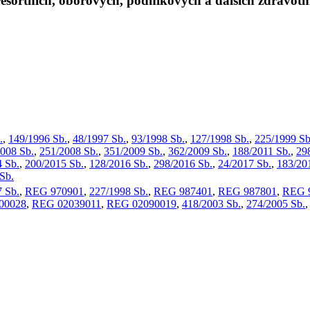
resortních, oborových, podnikových a dalších zdravotn
.
,
149/1996 Sb.
,
48/1997 Sb.
,
93/1998 Sb.
,
127/1998 Sb.
,
225/1999 Sb
008 Sb.
,
251/2008 Sb.
,
351/2009 Sb.
,
362/2009 Sb.
,
188/2011 Sb.
,
29
 Sb.
,
200/2015 Sb.
,
128/2016 Sb.
,
298/2016 Sb.
,
24/2017 Sb.
,
183/20
Sb.
 Sb.
,
REG 970901
,
227/1998 Sb.
,
REG 987401
,
REG 987801
,
REG 
00028
,
REG 02039011
,
REG 02090019
,
418/2003 Sb.
,
274/2005 Sb.