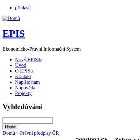
přihlásit
EPIS
Ekonomicko-Právní Informační Systém
Nový EPIS®
Úvod
O EPISu
Kontakt
Napište nám
Nápověda
Projekty
Vyhledávání
Domů
»
Právní předpisy ČR