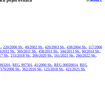
ích pojišťovnách
.
,
220/2000 Sb.
,
49/2002 Sb.
,
420/2003 Sb.
,
438/2004 Sb.
,
117/2006
8/2011 Sb.
,
369/2011 Sb.
,
458/2011 Sb.
,
344/2013 Sb.
,
60/2014 Sb.
,
17 Sb.
,
233/2018 Sb.
,
206/2020 Sb.
,
161/2021 Sb.
,
260/2022 Sb.
,
993201
,
REG 997501
,
41/2000 Sb.
,
REG 00020014
,
REG
,
579/2006 Sb.
,
362/2010 Sb.
,
125/2018 Sb.
,
421/2025 Sb.