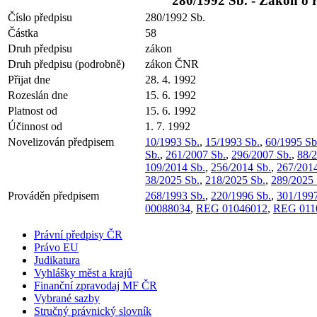
280/1992 Sb. - Zákon o 
Číslo předpisu
280/1992 Sb.
Částka
58
Druh předpisu
zákon
Druh předpisu (podrobně)
zákon ČNR
Přijat dne
28. 4. 1992
Rozeslán dne
15. 6. 1992
Platnost od
15. 6. 1992
Účinnost od
1. 7. 1992
Novelizován předpisem
10/1993 Sb.
,
15/1993 Sb.
,
60/1995 Sb
Sb.
,
261/2007 Sb.
,
296/2007 Sb.
,
88/2
109/2014 Sb.
,
256/2014 Sb.
,
267/2014
38/2025 Sb.
,
218/2025 Sb.
,
289/2025 
Prováděn předpisem
268/1993 Sb.
,
220/1996 Sb.
,
301/1997
00088034
,
REG 01046012
,
REG 011
Právní předpisy ČR
Právo EU
Judikatura
Vyhlášky měst a krajů
Finanční zpravodaj MF ČR
Vybrané sazby
Stručný právnický slovník