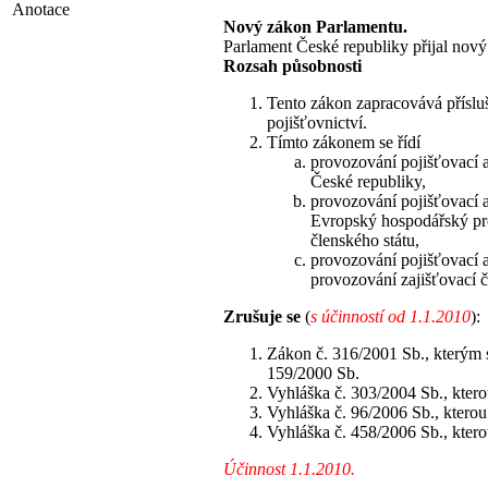
Anotace
Nový zákon Parlamentu.
Parlament České republiky přijal nový
Rozsah působnosti
Tento zákon zapracovává příslu
pojišťovnictví.
Tímto zákonem se řídí
provozování pojišťovací a
České republiky,
provozování pojišťovací a
Evropský hospodářský pro
členského státu,
provozování pojišťovací a
provozování zajišťovací č
Zrušuje se
(
s účinností od 1.1.2010
):
Zákon č. 316/2001 Sb., kterým s
159/2000 Sb.
Vyhláška č. 303/2004 Sb., ktero
Vyhláška č. 96/2006 Sb., kterou
Vyhláška č. 458/2006 Sb., ktero
Účinnost 1.1.2010.