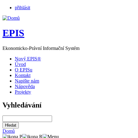
přihlásit
EPIS
Ekonomicko-Právní Informační Systém
Nový EPIS®
Úvod
O EPISu
Kontakt
Napište nám
Nápověda
Projekty
Vyhledávání
Domů