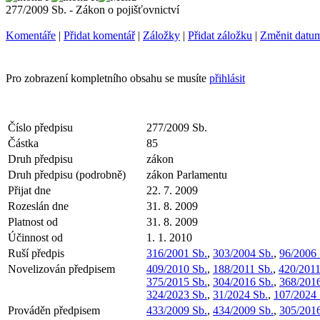
277/2009 Sb. - Zákon o pojišťovnictví
Komentáře
|
Přidat komentář
|
Záložky
|
Přidat záložku
|
Změnit datu
Pro zobrazení kompletního obsahu se musíte
přihlásit
Číslo předpisu
277/2009 Sb.
Částka
85
Druh předpisu
zákon
Druh předpisu (podrobně)
zákon Parlamentu
Přijat dne
22. 7. 2009
Rozeslán dne
31. 8. 2009
Platnost od
31. 8. 2009
Účinnost od
1. 1. 2010
Ruší předpis
316/2001 Sb.
,
303/2004 Sb.
,
96/2006 
Novelizován předpisem
409/2010 Sb.
,
188/2011 Sb.
,
420/2011
375/2015 Sb.
,
304/2016 Sb.
,
368/2016
324/2023 Sb.
,
31/2024 Sb.
,
107/2024 
Prováděn předpisem
433/2009 Sb.
,
434/2009 Sb.
,
305/2016