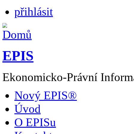
přihlásit
EPIS
Ekonomicko-Právní Inform
Nový EPIS®
Úvod
O EPISu