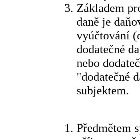
Základem pro
daně je daňo
vyúčtování (d
dodatečné da
nebo dodateč
"dodatečné d
subjektem.
Předmětem sp