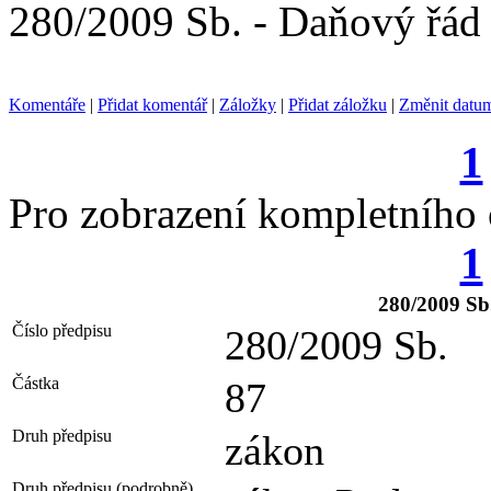
280/2009 Sb. - Daňový řád
Komentáře
|
Přidat komentář
|
Záložky
|
Přidat záložku
|
Změnit datu
1
Pro zobrazení kompletního
1
280/2009 Sb
Číslo předpisu
280/2009 Sb.
Částka
87
Druh předpisu
zákon
Druh předpisu (podrobně)