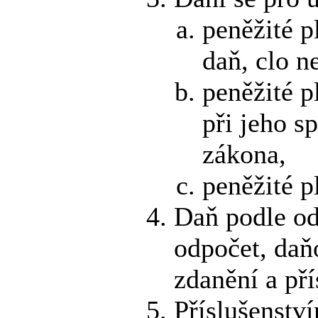
peněžité p
daň, clo n
peněžité p
při jeho s
zákona,
peněžité p
Daň podle od
odpočet, daň
zdanění a pří
Příslušenstv