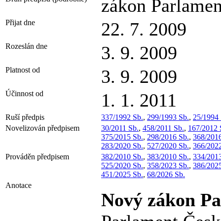
zákon Parlamen
Přijat dne
22. 7. 2009
Rozeslán dne
3. 9. 2009
Platnost od
3. 9. 2009
Účinnost od
1. 1. 2011
Ruší předpis
337/1992 Sb.
,
299/1993 Sb.
,
25/1994 
Novelizován předpisem
30/2011 Sb.
,
458/2011 Sb.
,
167/2012 
375/2015 Sb.
,
298/2016 Sb.
,
368/2016
283/2020 Sb.
,
527/2020 Sb.
,
366/2022
Prováděn předpisem
382/2010 Sb.
,
383/2010 Sb.
,
334/2013
525/2020 Sb.
,
358/2023 Sb.
,
386/2025
451/2025 Sb.
,
68/2026 Sb.
Anotace
Nový zákon Pa