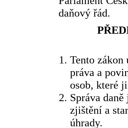
Parlament České
daňový řád.
PŘED
Tento zákon 
práva a povin
osob, které j
Správa daně 
zjištění a st
úhrady.