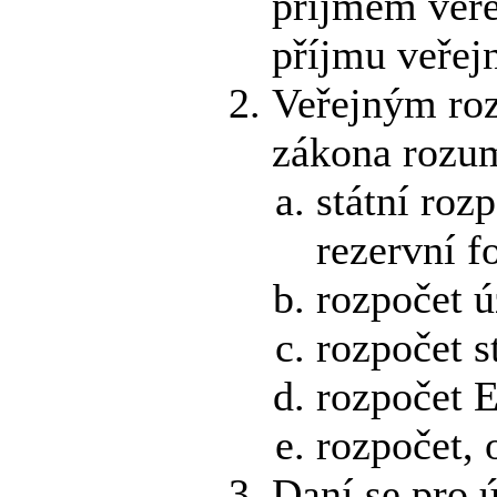
příjmem veře
příjmu veřejn
Veřejným roz
zákona rozu
státní roz
rezervní f
rozpočet 
rozpočet s
rozpočet E
rozpočet, 
Daní se pro 