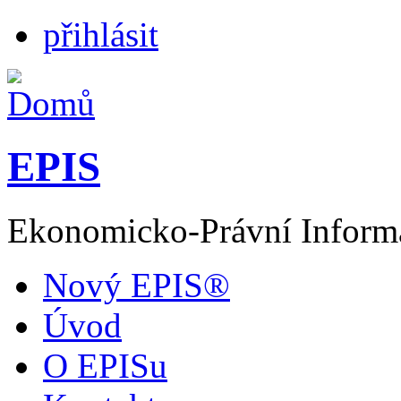
přihlásit
EPIS
Ekonomicko-Právní Inform
Nový EPIS®
Úvod
O EPISu