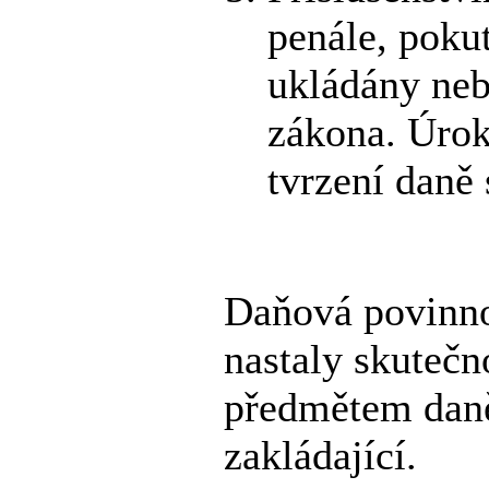
penále, pokut
ukládány neb
zákona. Úrok
tvrzení daně 
Daňová povinno
nastaly skutečn
předmětem daně
zakládající.