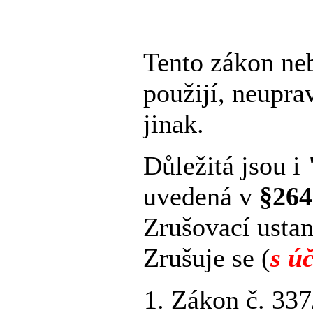
Tento zákon neb
použijí, neupra
jinak.
Důležitá jsou i
uvedená v
§264
Zrušovací usta
Zrušuje se (
s ú
Zákon č. 337