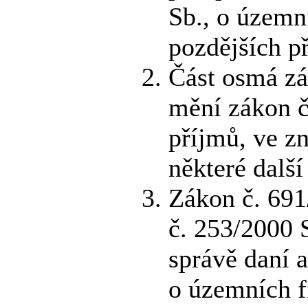
Sb., o územn
pozdějších p
Část osmá zá
mění zákon č
příjmů, ve zn
některé další
Zákon č. 691
č. 253/2000 
správě daní 
o územních f