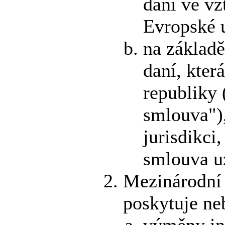
daní ve vz
Evropské 
na základě
daní, kter
republiky 
smlouva"),
jurisdikci
smlouva uz
Mezinárodní 
poskytuje ne
výměny in