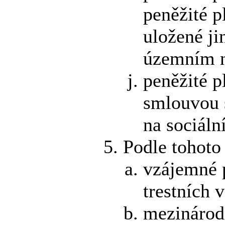
peněžité p
uložené j
územním n
peněžité p
smlouvou 
na sociální
Podle tohoto
vzájemné 
trestních 
mezinárod