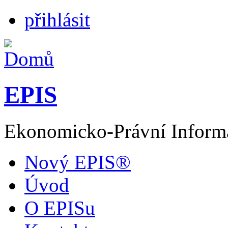
přihlásit
EPIS
Ekonomicko-Právní Inform
Nový EPIS®
Úvod
O EPISu