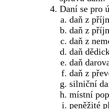
Daní se pro 
daň z příj
daň z příj
daň z nemo
daň dědick
daň darova
daň z přev
silniční da
místní pop
peněžité p