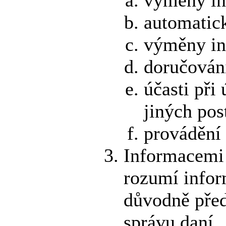
automatic
výměny in
doručován
účasti při
jiných pos
provádění
Informacemi 
rozumí infor
důvodně před
správu daní.