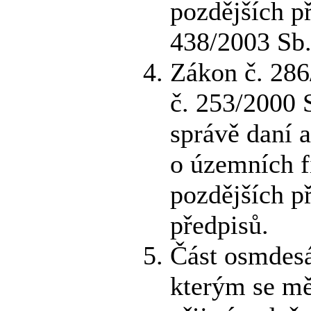
pozdějších p
438/2003 Sb
Zákon č. 286
č. 253/2000 
správě daní 
o územních f
pozdějších p
předpisů.
Část osmdesá
kterým se mě