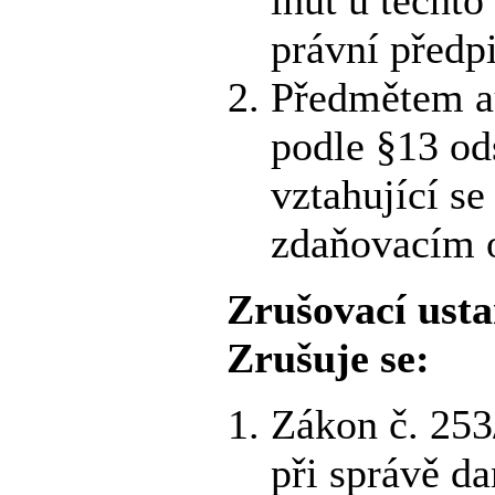
právní předpi
Předmětem a
podle §13 ods
vztahující s
zdaňovacím 
Zrušovací ust
Zrušuje se:
Zákon č. 253
při správě d