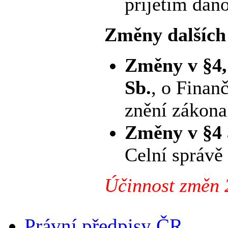
přijetím daň
Změny dalších
Změny v §4,
Sb.
, o Finan
znění zákona
Změny v §4 
Celní správě
Účinnost změn 
Právní předpisy ČR