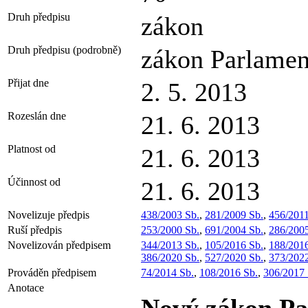
Druh předpisu
zákon
Druh předpisu (podrobně)
zákon Parlamen
Přijat dne
2. 5. 2013
Rozeslán dne
21. 6. 2013
Platnost od
21. 6. 2013
Účinnost od
21. 6. 2013
Novelizuje předpis
438/2003 Sb.
,
281/2009 Sb.
,
456/2011
Ruší předpis
253/2000 Sb.
,
691/2004 Sb.
,
286/2005
Novelizován předpisem
344/2013 Sb.
,
105/2016 Sb.
,
188/2016
386/2020 Sb.
,
527/2020 Sb.
,
373/2022
Prováděn předpisem
74/2014 Sb.
,
108/2016 Sb.
,
306/2017 
Anotace
Nový zákon Pa