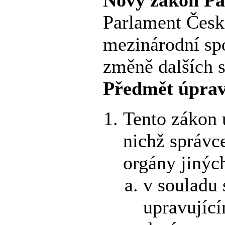
Parlament České
mezinárodní spo
změně dalších s
Předmět úpra
Tento zákon 
nichž správc
orgány jiných
v souladu
upravující