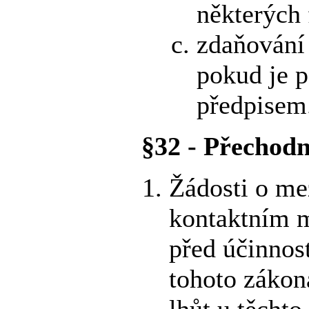
některých 
zdaňování
pokud je 
předpisem
§32 - Přechodn
Žádosti o me
kontaktním m
před účinnost
tohoto zákon
lhůt u těchto