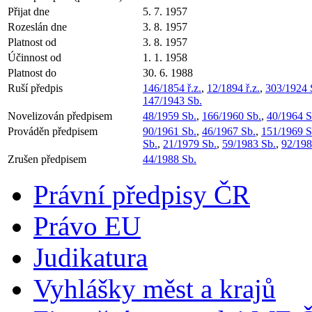
Přijat dne
5. 7. 1957
Rozeslán dne
3. 8. 1957
Platnost od
3. 8. 1957
Účinnost od
1. 1. 1958
Platnost do
30. 6. 1988
Ruší předpis
146/1854 ř.z.
,
12/1894 ř.z.
,
303/1924 
147/1943 Sb.
Novelizován předpisem
48/1959 Sb.
,
166/1960 Sb.
,
40/1964 S
Prováděn předpisem
90/1961 Sb.
,
46/1967 Sb.
,
151/1969 S
Sb.
,
21/1979 Sb.
,
59/1983 Sb.
,
92/198
Zrušen předpisem
44/1988 Sb.
Právní předpisy ČR
Právo EU
Judikatura
Vyhlášky měst a krajů