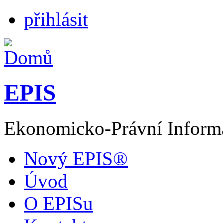
přihlásit
EPIS
Ekonomicko-Právní Inform
Nový EPIS®
Úvod
O EPISu