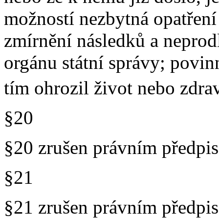
možností nezbytná opatření
zmírnění následků a neprodl
orgánu státní správy; povi
tím ohrozil život nebo zdra
§20
§20 zrušen právním předp
§21
§21 zrušen právním předp