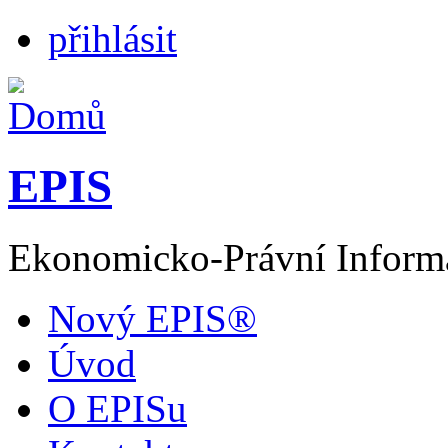
přihlásit
EPIS
Ekonomicko-Právní Inform
Nový EPIS®
Úvod
O EPISu