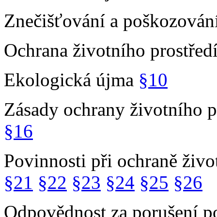
Znečišťování a poškozování
Ochrana životního prostřed
Ekologická újma
§10
Zásady ochrany životního p
§16
Povinnosti při ochraně živo
§21
§22
§23
§24
§25
§26
Odpovědnost za porušení po