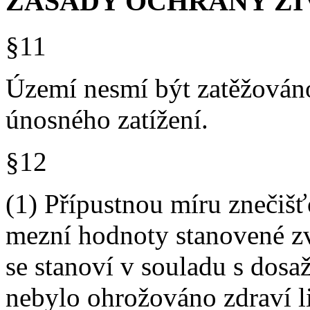
ZÁSADY OCHRANY ŽI
§11
Území nesmí být zatěžováno
únosného zatížení.
§12
(1) Přípustnou míru znečišť
mezní hodnoty stanovené zv
se stanoví v souladu s dos
nebylo ohrožováno zdraví l