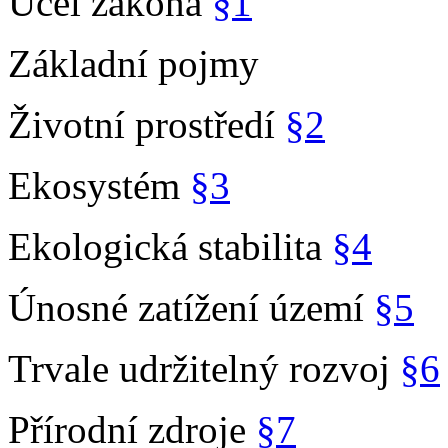
Účel zákona
§1
Základní pojmy
Životní prostředí
§2
Ekosystém
§3
Ekologická stabilita
§4
Únosné zatížení území
§5
Trvale udržitelný rozvoj
§6
Přírodní zdroje
§7