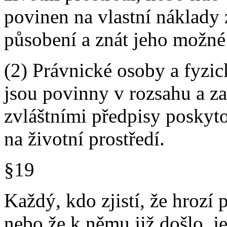
povinen na vlastní náklady 
působení a znát jeho možné
(2) Právnické osoby a fyzi
jsou povinny v rozsahu a 
zvláštními předpisy poskyt
na životní prostředí.
§19
Každý, kdo zjistí, že hrozí 
nebo že k němu již došlo, j