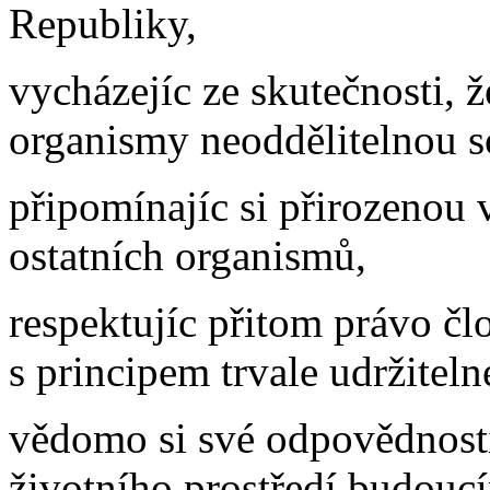
Republiky,
vycházejíc ze skutečnosti, ž
organismy neoddělitelnou so
připomínajíc si přirozenou 
ostatních organismů,
respektujíc přitom právo čl
s principem trvale udržiteln
vědomo si své odpovědnosti
životního prostředí budouc