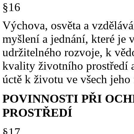
§16
Výchova, osvěta a vzděláván
myšlení a jednání, které je 
udržitelného rozvoje, k vě
kvality životního prostředí 
úctě k životu ve všech jeho
POVINNOSTI PŘI OC
PROSTŘEDÍ
§17