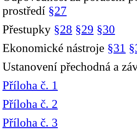
prostředí
§27
Přestupky
§28
§29
§30
Ekonomické nástroje
§31
§
Ustanovení přechodná a zá
Příloha č. 1
Příloha č. 2
Příloha č. 3