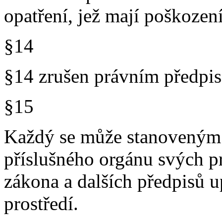
opatření, jež mají poškození
§14
§14 zrušen právním předp
§15
Každý se může stanoveným
příslušného orgánu svých pr
zákona a dalších předpisů u
prostředí.