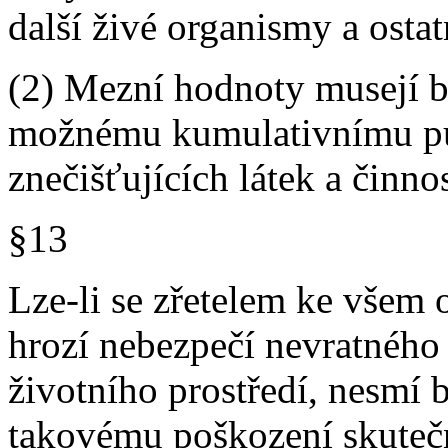
další živé organismy a ostat
(2) Mezní hodnoty musejí b
možnému kumulativnímu pů
znečišťujících látek a činnos
§13
Lze-li se zřetelem ke všem
hrozí nebezpečí nevratnéh
životního prostředí, nesmí 
takovému poškození skuteč