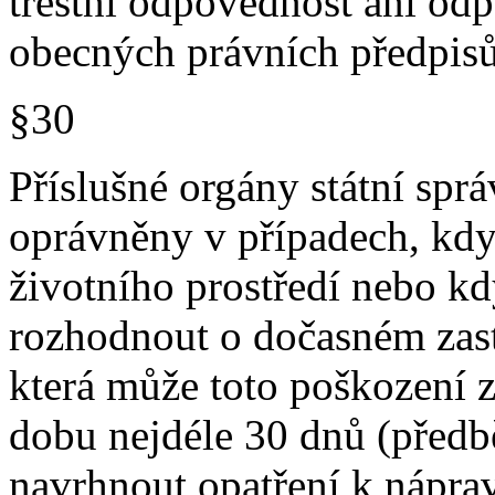
trestní odpovědnost ani od
obecných právních předpisů
§30
Příslušné orgány státní sprá
oprávněny v případech, kdy
životního prostředí nebo kd
rozhodnout o dočasném zast
která může toto poškození z
dobu nejdéle 30 dnů (předb
navrhnout opatření k nápr