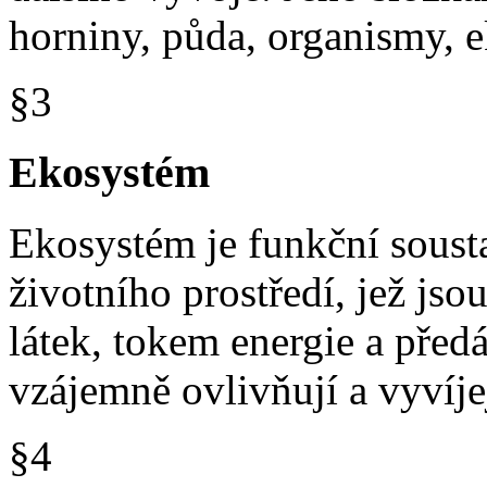
horniny, půda, organismy, 
§3
Ekosystém
Ekosystém je funkční soust
životního prostředí, jež j
látek, tokem energie a před
vzájemně ovlivňují a vyvíjej
§4