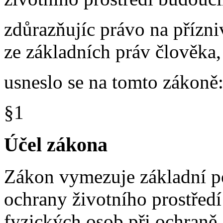
zdůrazňujíc právo na přízni
ze základních práv člověka,
usneslo se na tomto zákoně
§1
Účel zákona
Zákon vymezuje základní po
ochrany životního prostředí
fyzických osob při ochraně 