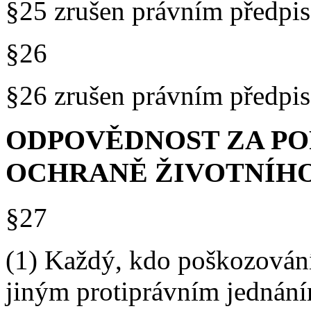
§25 zrušen právním předp
§26
§26 zrušen právním předp
ODPOVĚDNOST ZA PO
OCHRANĚ ŽIVOTNÍHO
§27
(1) Každý, kdo poškozování
jiným protiprávním jednání