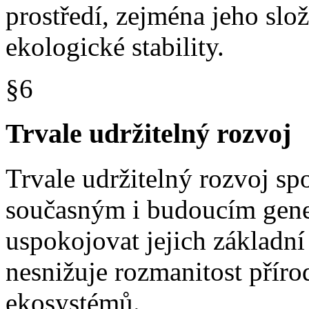
prostředí, zejména jeho slo
ekologické stability.
§6
Trvale udržitelný rozvoj
Trvale udržitelný rozvoj spo
současným i budoucím gen
uspokojovat jejich základní
nesnižuje rozmanitost přír
ekosystémů.