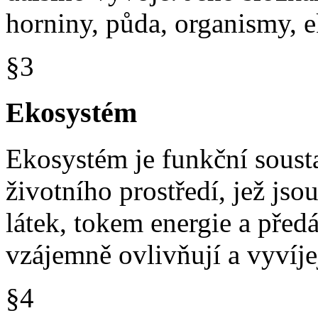
horniny, půda, organismy, 
§3
Ekosystém
Ekosystém je funkční soust
životního prostředí, jež j
látek, tokem energie a před
vzájemně ovlivňují a vyvíjej
§4