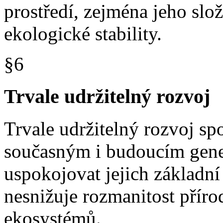
prostředí, zejména jeho slo
ekologické stability.
§6
Trvale udržitelný rozvoj
Trvale udržitelný rozvoj spo
současným i budoucím gen
uspokojovat jejich základní
nesnižuje rozmanitost přír
ekosystémů.