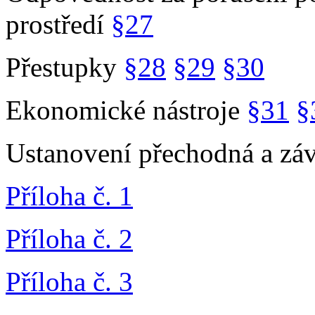
prostředí
§27
Přestupky
§28
§29
§30
Ekonomické nástroje
§31
§
Ustanovení přechodná a zá
Příloha č. 1
Příloha č. 2
Příloha č. 3