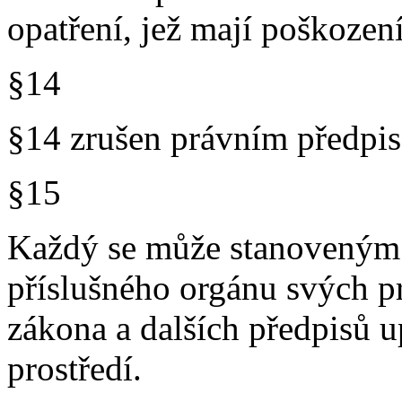
opatření, jež mají poškození
§14
§14 zrušen právním předp
§15
Každý se může stanoveným
příslušného orgánu svých pr
zákona a dalších předpisů u
prostředí.