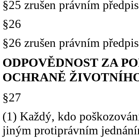
§25 zrušen právním předp
§26
§26 zrušen právním předp
ODPOVĚDNOST ZA PO
OCHRANĚ ŽIVOTNÍHO
§27
(1) Každý, kdo poškozování
jiným protiprávním jednání