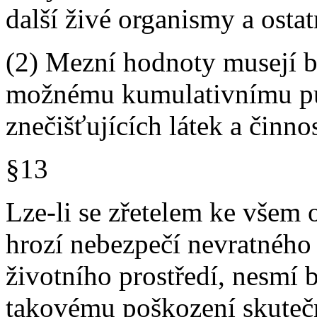
další živé organismy a ostat
(2) Mezní hodnoty musejí b
možnému kumulativnímu pů
znečišťujících látek a činnos
§13
Lze-li se zřetelem ke všem
hrozí nebezpečí nevratnéh
životního prostředí, nesmí 
takovému poškození skuteč