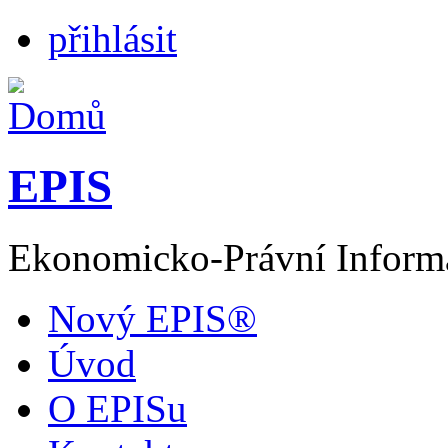
přihlásit
EPIS
Ekonomicko-Právní Inform
Nový EPIS®
Úvod
O EPISu