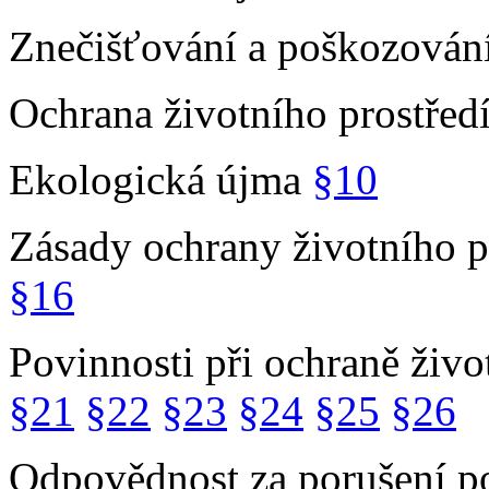
Znečišťování a poškozování
Ochrana životního prostřed
Ekologická újma
§10
Zásady ochrany životního p
§16
Povinnosti při ochraně živo
§21
§22
§23
§24
§25
§26
Odpovědnost za porušení po