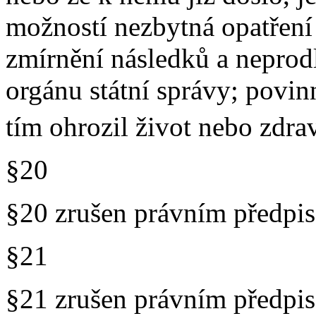
možností nezbytná opatření
zmírnění následků a neprodl
orgánu státní správy; povi
tím ohrozil život nebo zdra
§20
§20 zrušen právním předp
§21
§21 zrušen právním předp