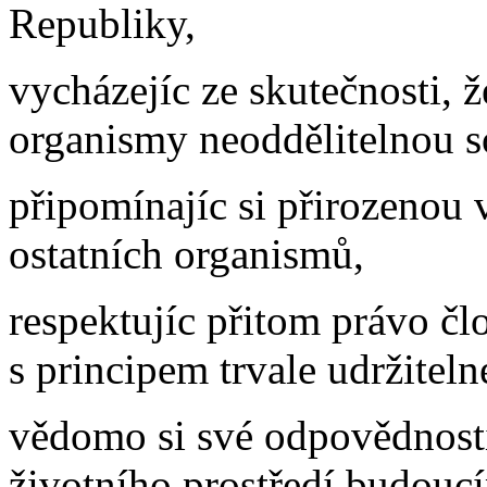
Republiky,
vycházejíc ze skutečnosti, ž
organismy neoddělitelnou so
připomínajíc si přirozenou 
ostatních organismů,
respektujíc přitom právo čl
s principem trvale udržiteln
vědomo si své odpovědnosti
životního prostředí budouc