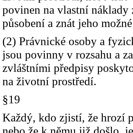
povinen na vlastní náklady 
působení a znát jeho možné
(2) Právnické osoby a fyzi
jsou povinny v rozsahu a 
zvláštními předpisy poskyt
na životní prostředí.
§19
Každý, kdo zjistí, že hrozí 
nebo že k němu již došlo, j