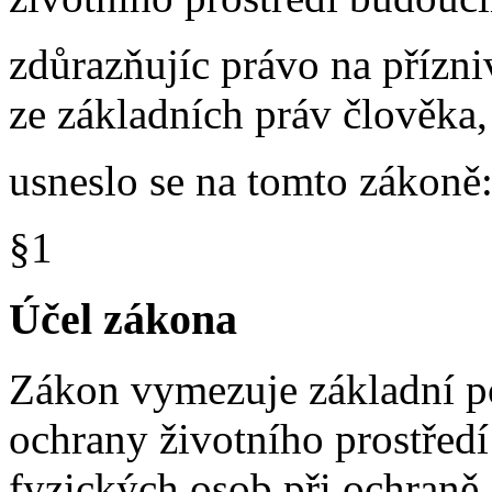
zdůrazňujíc právo na přízni
ze základních práv člověka,
usneslo se na tomto zákoně
§1
Účel zákona
Zákon vymezuje základní po
ochrany životního prostředí
fyzických osob při ochraně 