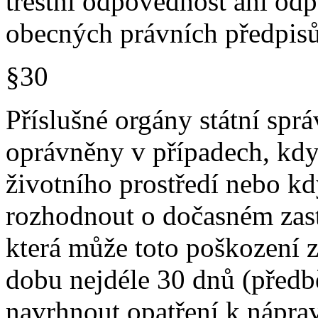
trestní odpovědnost ani od
obecných právních předpisů
§30
Příslušné orgány státní sprá
oprávněny v případech, kdy
životního prostředí nebo kd
rozhodnout o dočasném zast
která může toto poškození z
dobu nejdéle 30 dnů (předb
navrhnout opatření k nápr