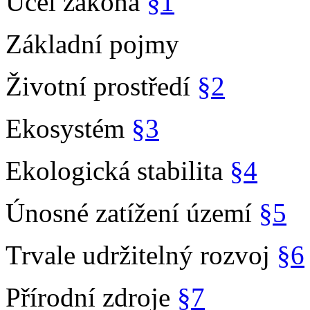
Účel zákona
§1
Základní pojmy
Životní prostředí
§2
Ekosystém
§3
Ekologická stabilita
§4
Únosné zatížení území
§5
Trvale udržitelný rozvoj
§6
Přírodní zdroje
§7