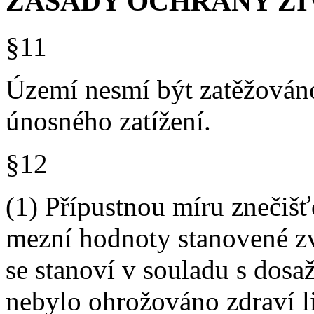
ZÁSADY OCHRANY ŽI
§11
Území nesmí být zatěžováno
únosného zatížení.
§12
(1) Přípustnou míru znečišť
mezní hodnoty stanovené zv
se stanoví v souladu s dos
nebylo ohrožováno zdraví l