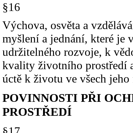
§16
Výchova, osvěta a vzděláván
myšlení a jednání, které je 
udržitelného rozvoje, k vě
kvality životního prostředí 
úctě k životu ve všech jeho
POVINNOSTI PŘI OC
PROSTŘEDÍ
§17