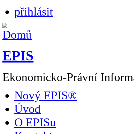
přihlásit
EPIS
Ekonomicko-Právní Inform
Nový EPIS®
Úvod
O EPISu