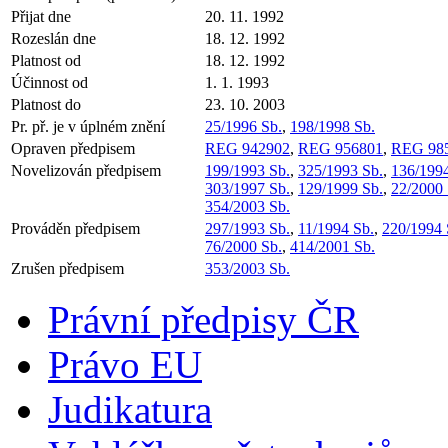
Přijat dne
20. 11. 1992
Rozeslán dne
18. 12. 1992
Platnost od
18. 12. 1992
Účinnost od
1. 1. 1993
Platnost do
23. 10. 2003
Pr. př. je v úplném znění
25/1996 Sb.
,
198/1998 Sb.
Opraven předpisem
REG 942902
,
REG 956801
,
REG 98
Novelizován předpisem
199/1993 Sb.
,
325/1993 Sb.
,
136/1994
303/1997 Sb.
,
129/1999 Sb.
,
22/2000 
354/2003 Sb.
Prováděn předpisem
297/1993 Sb.
,
11/1994 Sb.
,
220/1994 
76/2000 Sb.
,
414/2001 Sb.
Zrušen předpisem
353/2003 Sb.
Právní předpisy ČR
Právo EU
Judikatura