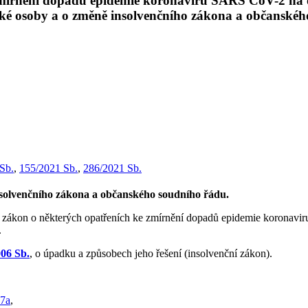
mírnění dopadů epidemie koronaviru SARS CoV-2 na oso
cké osoby a o změně insolvenčního zákona a občanské
Sb.
,
155/2021 Sb.
,
286/2021 Sb.
solvenčního zákona a občanského soudního řádu.
ý zákon o některých opatřeních ke zmírnění dopadů epidemie koronavi
.
006 Sb.
, o úpadku a způsobech jeho řešení (insolvenční zákon).
7a
,