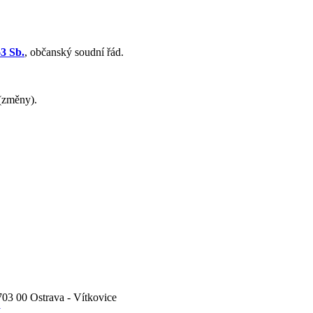
63 Sb.
, občanský soudní řád.
(změny).
3 00 Ostrava - Vítkovice
y