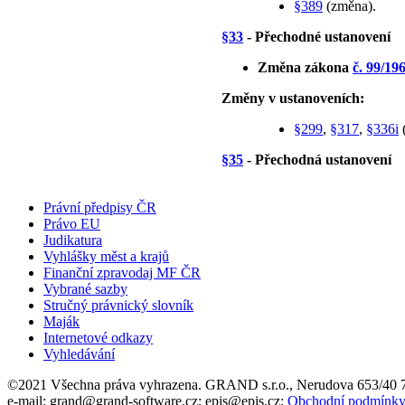
§389
(změna).
§33
- Přechodné ustanovení
Změna zákona
č. 99/19
Změny v ustanoveních:
§299
,
§317
,
§336i
§35
- Přechodná ustanovení
Právní předpisy ČR
Právo EU
Judikatura
Vyhlášky měst a krajů
Finanční zpravodaj MF ČR
Vybrané sazby
Stručný právnický slovník
Maják
Internetové odkazy
Vyhledávání
©2021 Všechna práva vyhrazena. GRAND s.r.o., Nerudova 653/40 70
e-mail: grand@grand-software.cz; epis@epis.cz;
Obchodní podmínk