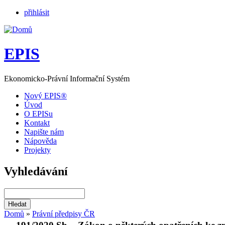
přihlásit
EPIS
Ekonomicko-Právní Informační Systém
Nový EPIS®
Úvod
O EPISu
Kontakt
Napište nám
Nápověda
Projekty
Vyhledávání
Domů
»
Právní předpisy ČR