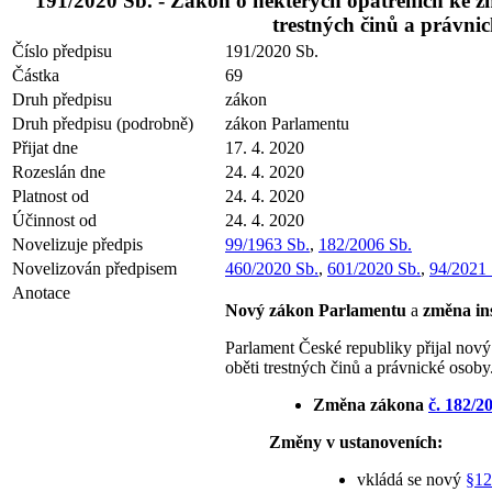
191/2020 Sb. - Zákon o některých opatřeních ke z
trestných činů a právni
Číslo předpisu
191/2020 Sb.
Částka
69
Druh předpisu
zákon
Druh předpisu (podrobně)
zákon Parlamentu
Přijat dne
17. 4. 2020
Rozeslán dne
24. 4. 2020
Platnost od
24. 4. 2020
Účinnost od
24. 4. 2020
Novelizuje předpis
99/1963 Sb.
,
182/2006 Sb.
Novelizován předpisem
460/2020 Sb.
,
601/2020 Sb.
,
94/2021 
Anotace
Nový zákon Parlamentu
a
změna in
Parlament České republiky přijal nov
oběti trestných činů a právnické osoby
Změna zákona
č. 182/2
Změny v ustanoveních:
vkládá se nový
§12