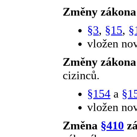
Změny zákon
§3
,
§15
,
§
vložen no
Změny zákon
cizinců.
§154
a
§1
vložen no
Změna
§410
zá