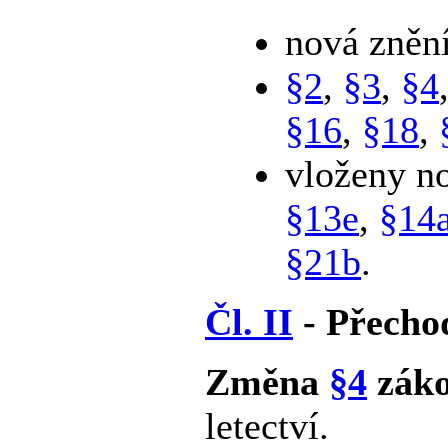
nová zněn
§2
,
§3
,
§4
§16
,
§18
,
vloženy n
§13e
,
§14
§21b
.
Čl. II
- Přecho
Změna
§4
záko
letectví.