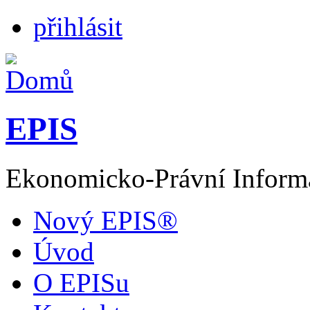
přihlásit
EPIS
Ekonomicko-Právní Inform
Nový EPIS®
Úvod
O EPISu