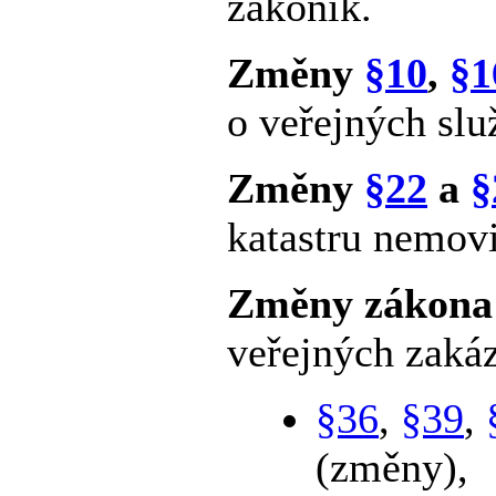
zákoník.
Změny
§10
,
§1
o veřejných slu
Změny
§22
a
§
katastru nemovi
Změny zákon
veřejných zaká
§36
,
§39
,
(změny),