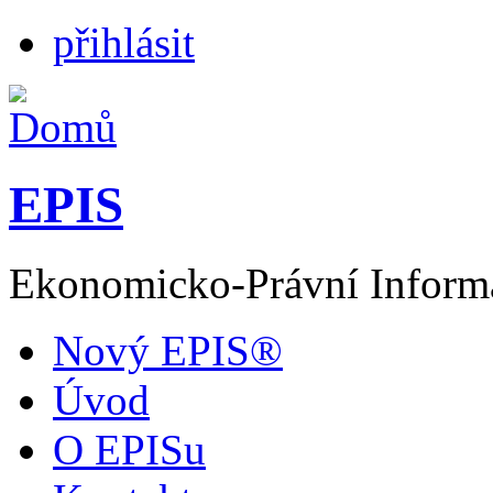
přihlásit
EPIS
Ekonomicko-Právní Inform
Nový EPIS®
Úvod
O EPISu