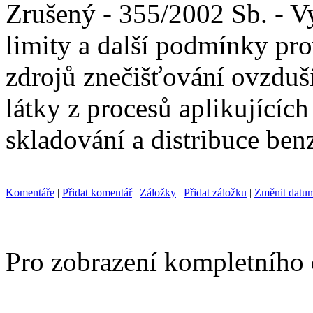
Zrušený - 355/2002 Sb. - Vy
limity a další podmínky pro
zdrojů znečišťování ovzduší
látky z procesů aplikujících
skladování a distribuce ben
Komentáře
|
Přidat komentář
|
Záložky
|
Přidat záložku
|
Změnit datu
Pro zobrazení kompletního