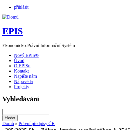
přihlásit
EPIS
Ekonomicko-Právní Informační Systém
Nový EPIS®
Úvod
O EPISu
Kontakt
Napište nám
Nápověda
Projekty
Vyhledávání
Domů
»
Právní předpisy ČR