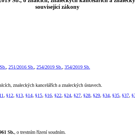
019 Sb., o znalcích, znaleckých kancelářích a znaleckýc
související zákony
Sb.
,
251/2016 Sb.
,
254/2019 Sb.
,
354/2019 Sb.
nalcích, znaleckých kancelářích a znaleckých ústavech.
11
,
§12
,
§13
,
§14
,
§15
,
§16
,
§22
,
§24
,
§27
,
§28
,
§29
,
§34
,
§35
,
§37
,
§
961 Sb.
, o trestním řízení soudním.