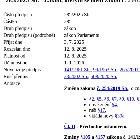
285/2025 Sb. - Zákon, kterým se mění zákon č. 254/2
Číslo předpisu
285/2025 Sb.
Částka
285
Druh předpisu
zákon
Druh předpisu (podrobně)
zákon Parlamentu
Přijat dne
3. 7. 2025
Rozeslán dne
12. 8. 2025
Platnost od
12. 8. 2025
Účinnost od
1. 1. 2026
Novelizuje předpis
141/1961 Sb.
,
99/1963 Sb.
,
265/2001 
Ruší předpis
23/2002 Sb.
,
508/2020 Sb.
Anotace
Změna zákona
č. 254/2019 Sb.
, o z
§2
,
§5
,
§6
,
§7
,
§9
,
§10
,
§
nové znění
§4
,
ruší
§17
,
vkládá nový
§39a
.
Čl. II
- Přechodné ustanovení.
Změny
§105
a
§157
zákona č. 141/1