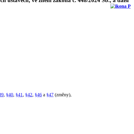
h ústavech, ve znění zákona č. 448/2024 Sb., a další
39
,
§40
,
§41
,
§42
,
§46
a
§47
(změny),