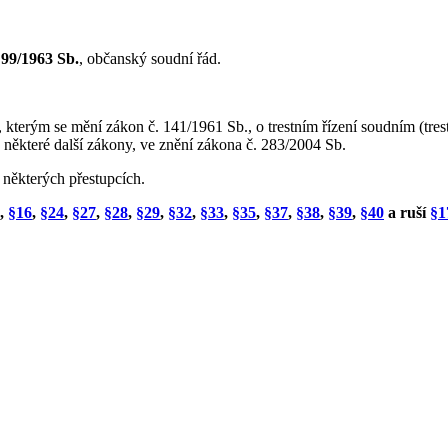
 99/1963 Sb.
, občanský soudní řád.
, kterým se mění zákon č. 141/1961 Sb., o trestním řízení soudním (trest
a některé další zákony, ve znění zákona č. 283/2004 Sb.
o některých přestupcích.
,
§16
,
§24
,
§27
,
§28
,
§29
,
§32
,
§33
,
§35
,
§37
,
§38
,
§39
,
§40
a ruší
§1