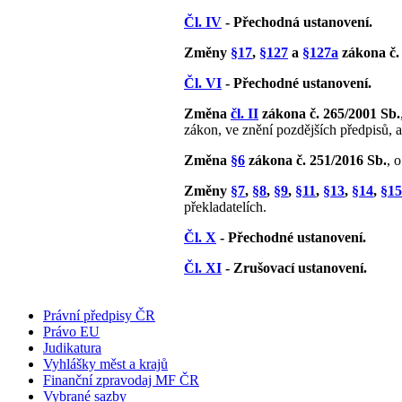
Čl. IV
- Přechodná ustanovení.
Změny
§17
,
§127
a
§127a
zákona č.
Čl. VI
- Přechodné ustanovení.
Změna
čl. II
zákona č. 265/2001 Sb.
zákon, ve znění pozdějších předpisů, 
Změna
§6
zákona č. 251/2016 Sb.
, 
Změny
§7
,
§8
,
§9
,
§11
,
§13
,
§14
,
§15
překladatelích.
Čl. X
- Přechodné ustanovení.
Čl. XI
- Zrušovací ustanovení.
Právní předpisy ČR
Právo EU
Judikatura
Vyhlášky měst a krajů
Finanční zpravodaj MF ČR
Vybrané sazby