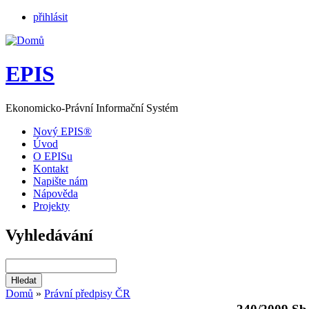
přihlásit
EPIS
Ekonomicko-Právní Informační Systém
Nový EPIS®
Úvod
O EPISu
Kontakt
Napište nám
Nápověda
Projekty
Vyhledávání
Domů
»
Právní předpisy ČR