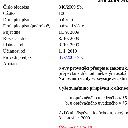
340/2009 Sb.
Číslo předpisu
340/2009 Sb.
Částka
106
Druh předpisu
nařízení
Druh předpisu (podrobně)
nařízení vlády
Přijat dne
16. 9. 2009
Rozeslán dne
8. 10. 2009
Platnost od
8. 10. 2009
Účinnost od
1. 1. 2010
Provádí předpis
357/2005 Sb.
Anotace
Nový prováděcí předpis k zákonu č.
příspěvku k důchodu některým osobám,
Nařízením vlády se zvyšuje zvláštní
Výše zvláštního příspěvku k důchod
u oprávněného uvedeného v §5 o
u oprávněného uvedeného v §5 o
Zvláštní příspěvek k důchodu, který b
31. prosinci 2009.
Účinnost 1.1.2010.