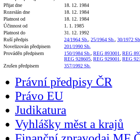
Přijat dne
18. 12. 1984
Rozeslán dne
18. 12. 1984
Platnost od
18. 12. 1984
Účinnost od
1. 1. 1985
Platnost do
31. 12. 1992
Ruší předpis
24/1964 Sb.
,
25/1964 Sb.
,
30/1972 Sb
Novelizován předpisem
201/1990 Sb.
Prováděn předpisem
150/1984 Sb.
,
REG 893001
,
REG 89
REG 928605
,
REG 929001
,
REG 92
Zrušen předpisem
357/1992 Sb.
Právní předpisy ČR
Právo EU
Judikatura
Vyhlášky měst a krajů
Finanční zpravodaj MF 