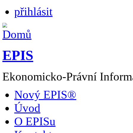
přihlásit
EPIS
Ekonomicko-Právní Inform
Nový EPIS®
Úvod
O EPISu