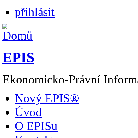
přihlásit
EPIS
Ekonomicko-Právní Inform
Nový EPIS®
Úvod
O EPISu