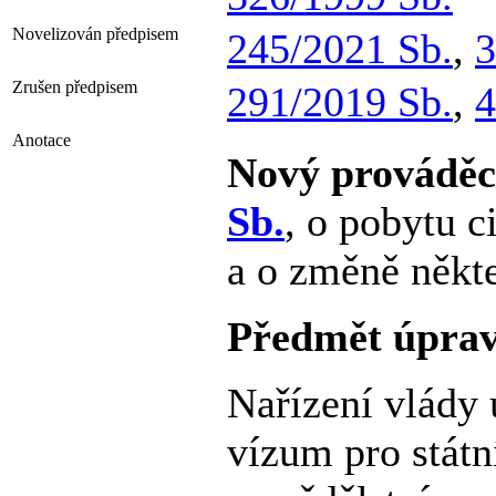
Novelizován předpisem
245/2021 Sb.
,
3
Zrušen předpisem
291/2019 Sb.
,
4
Anotace
Nový prováděc
Sb.
, o pobytu 
a o změně někt
Předmět úpra
Nařízení vlády
vízum pro státn