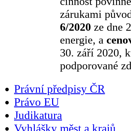
činnost povinně
zárukami původ
6/2020
ze dne 2
energie, a
ceno
30. září 2020, 
podporované zdr
Právní předpisy ČR
Právo EU
Judikatura
Vyhlášky měst a krajů