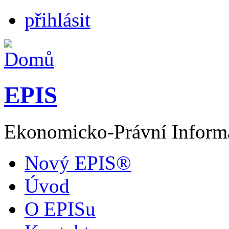
přihlásit
EPIS
Ekonomicko-Právní Inform
Nový EPIS®
Úvod
O EPISu