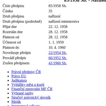
85/1958 Sb. - Nařízen
Číslo předpisu
85/1958 Sb.
Částka
35
Druh předpisu
nařízení
Druh předpisu (podrobně)
nařízení ministerstva
Přijat dne
22. 12. 1958
Rozeslán dne
28. 12. 1958
Platnost od
28. 12. 1958
Účinnost od
1. 1. 1959
Platnost do
10. 4. 1960
Novelizuje předpis
22/1954 Sb.
Provádí předpis
66/1952 Sb.
Zrušen předpisem
41/1960 Sb.
Právní předpisy ČR
Právo EU
Judikatura
Vyhlášky měst a krajů
Finanční zpravodaj MF ČR
Vybrané sazby
Stručný právnický slovník
Maják
Internetové odkazy