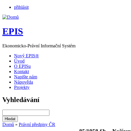
přihlásit
EPIS
Ekonomicko-Právní Informační Systém
Nový EPIS®
Úvod
O EPISu
Kontakt
Napište nám
Nápověda
Projekty
Vyhledávání
Domů
»
Právní předpisy ČR