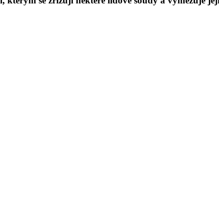
í, kterým se zřizují některé lidové soudy a vymezuje je