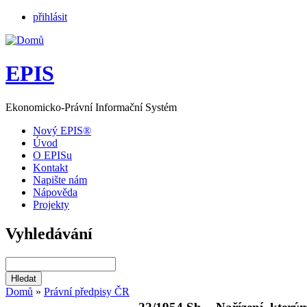
přihlásit
EPIS
Ekonomicko-Právní Informační Systém
Nový EPIS®
Úvod
O EPISu
Kontakt
Napište nám
Nápověda
Projekty
Vyhledávání
Domů
»
Právní předpisy ČR