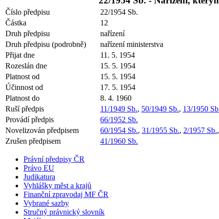
22/1954 Sb. - Nařízení, který
Číslo předpisu
22/1954 Sb.
Částka
12
Druh předpisu
nařízení
Druh předpisu (podrobně)
nařízení ministerstva
Přijat dne
11. 5. 1954
Rozeslán dne
15. 5. 1954
Platnost od
15. 5. 1954
Účinnost od
17. 5. 1954
Platnost do
8. 4. 1960
Ruší předpis
11/1949 Sb.
,
50/1949 Sb.
,
13/1950 Sb
Provádí předpis
66/1952 Sb.
Novelizován předpisem
60/1954 Sb.
,
31/1955 Sb.
,
2/1957 Sb.
Zrušen předpisem
41/1960 Sb.
Právní předpisy ČR
Právo EU
Judikatura
Vyhlášky měst a krajů
Finanční zpravodaj MF ČR
Vybrané sazby
Stručný právnický slovník