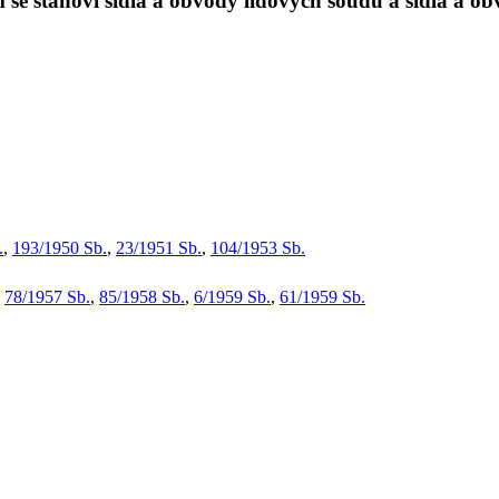
m se stanoví sídla a obvody lidových soudů a sídla a 
.
,
193/1950 Sb.
,
23/1951 Sb.
,
104/1953 Sb.
,
78/1957 Sb.
,
85/1958 Sb.
,
6/1959 Sb.
,
61/1959 Sb.