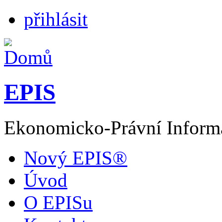
přihlásit
EPIS
Ekonomicko-Právní Inform
Nový EPIS®
Úvod
O EPISu