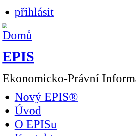
přihlásit
EPIS
Ekonomicko-Právní Inform
Nový EPIS®
Úvod
O EPISu