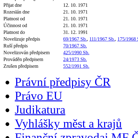
Přijat dne
12. 10. 1971
Rozeslán dne
21. 10. 1971
Platnost od
21. 10. 1971
Účinnost od
21. 10. 1971
Platnost do
31. 12. 1991
Novelizuje předpis
69/1967 Sb.
,
111/1967 Sb.
,
175/1968 
Ruší předpis
70/1967 Sb.
Novelizován předpisem
425/1990 Sb.
Prováděn předpisem
24/1973 Sb.
Zrušen předpisem
552/1991 Sb.
Právní předpisy ČR
Právo EU
Judikatura
Vyhlášky měst a krajů
Finanční zpravodaj MF 