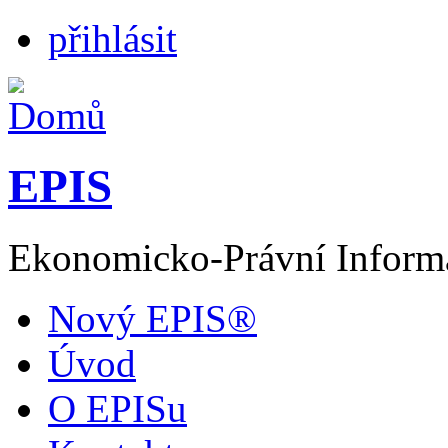
přihlásit
EPIS
Ekonomicko-Právní Inform
Nový EPIS®
Úvod
O EPISu