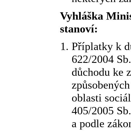
Vyhláška Minis
stanoví:
Příplatky k 
622/2004 Sb.
důchodu ke z
způsobených
oblasti sociá
405/2005 Sb.
a podle záko