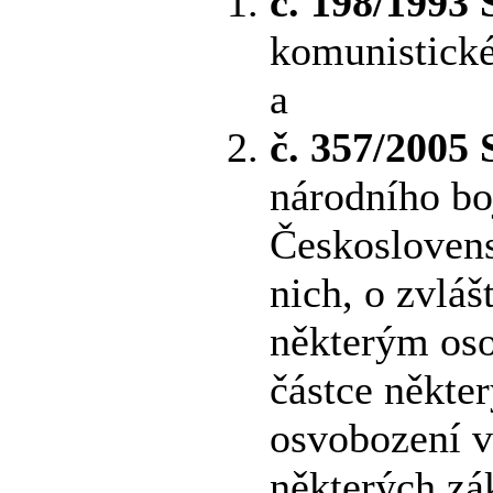
č. 198/1993 
komunistické
a
č. 357/2005 
národního bo
Českoslovens
nich, o zvlá
některým oso
částce někte
osvobození v
některých zá