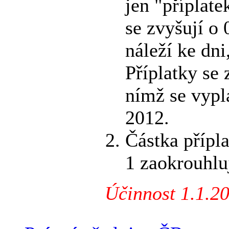
jen "příplate
se zvyšují o 
náleží ke dni
Příplatky se 
nímž se vyplá
2012.
Částka přípl
1 zaokrouhlu
Účinnost 1.1.2