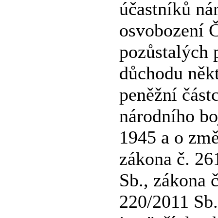
účastníků ná
osvobození Č
pozůstalých 
důchodu něk
peněžní část
národního bo
1945 a o změ
zákona č. 26
Sb., zákona 
220/2011 Sb.