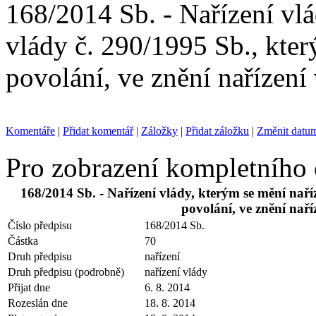
168/2014 Sb. - Nařízení vlá
vlády č. 290/1995 Sb., kte
povolání, ve znění nařízení
Komentáře
|
Přidat komentář
|
Záložky
|
Přidat záložku
|
Změnit datu
Pro zobrazení kompletního
168/2014 Sb. - Nařízení vlády, kterým se mění naří
povolání, ve znění naří
Číslo předpisu
168/2014 Sb.
Částka
70
Druh předpisu
nařízení
Druh předpisu (podrobně)
nařízení vlády
Přijat dne
6. 8. 2014
Rozeslán dne
18. 8. 2014