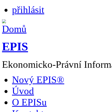
přihlásit
EPIS
Ekonomicko-Právní Inform
Nový EPIS®
Úvod
O EPISu