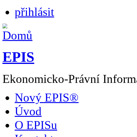
přihlásit
EPIS
Ekonomicko-Právní Inform
Nový EPIS®
Úvod
O EPISu