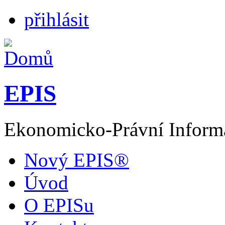
přihlásit
EPIS
Ekonomicko-Právní Inform
Nový EPIS®
Úvod
O EPISu