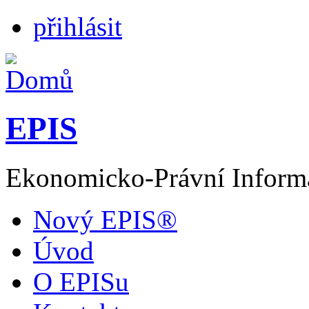
přihlásit
EPIS
Ekonomicko-Právní Inform
Nový EPIS®
Úvod
O EPISu