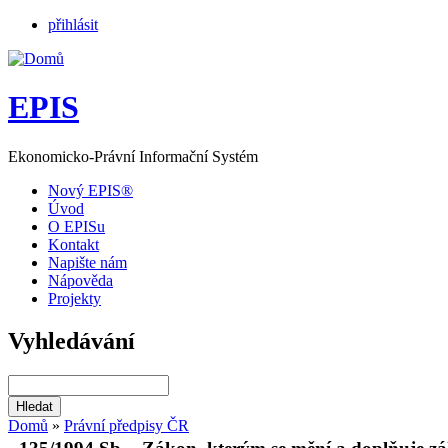
přihlásit
EPIS
Ekonomicko-Právní Informační Systém
Nový EPIS®
Úvod
O EPISu
Kontakt
Napište nám
Nápověda
Projekty
Vyhledávání
Domů
»
Právní předpisy ČR