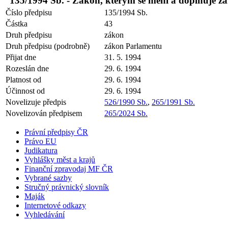
135/1994 Sb. - Zákon, kterým se mění a doplňuje zá
Číslo předpisu
135/1994 Sb.
Částka
43
Druh předpisu
zákon
Druh předpisu (podrobně)
zákon Parlamentu
Přijat dne
31. 5. 1994
Rozeslán dne
29. 6. 1994
Platnost od
29. 6. 1994
Účinnost od
29. 6. 1994
Novelizuje předpis
526/1990 Sb.
,
265/1991 Sb.
Novelizován předpisem
265/2024 Sb.
Právní předpisy ČR
Právo EU
Judikatura
Vyhlášky měst a krajů
Finanční zpravodaj MF ČR
Vybrané sazby
Stručný právnický slovník
Maják
Internetové odkazy
Vyhledávání