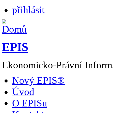
přihlásit
EPIS
Ekonomicko-Právní Inform
Nový EPIS®
Úvod
O EPISu